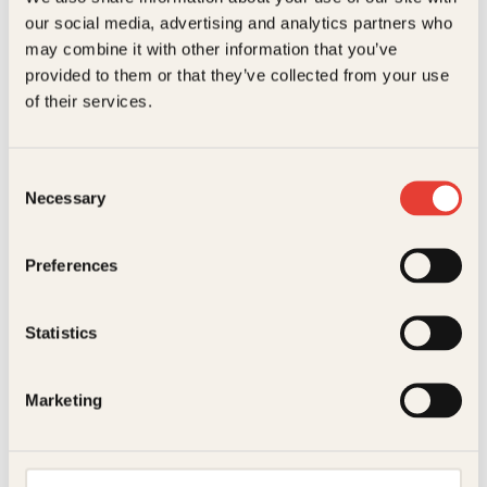
our social media, advertising and analytics partners who
may combine it with other information that you’ve
provided to them or that they’ve collected from your use
Eivind Stoud Platou, Johan J. Petersen, Johan Petersen, Kåre
of their services.
Martens
Knuteboka
Consent
Necessary
Stikk og bruk : 88 livsviktige knuter, stikk og
Selection
knop
Knuteboka er både en kulturhistorisk, praktisk og nyttig bok
om knuter, om hvordan de fungerer og hvordan du kan lære
Preferences
deg disse livsviktige knutene. For den som ferdes i fjellet, på
sjøen, på vei hjem med flatpakkede IKEA-møbler på
biltaket, el…
Statistics
Opprinnelig
Nåværende
Tilbud!
449
kr
269
kr
Kjøp
pris
pris
Marketing
var:
er:
449kr.
269kr.