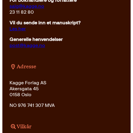
For bokhandlere og forfattere
salg@kagge.no
23 11 82 80
Vil du sende inn et manuskript?
Les her
Generelle henvendelser
post@kagge.no
Adresse
Kagge Forlag AS
Akersgata 45
0158 Oslo
NO 976 741 307 MVA
Vilkår