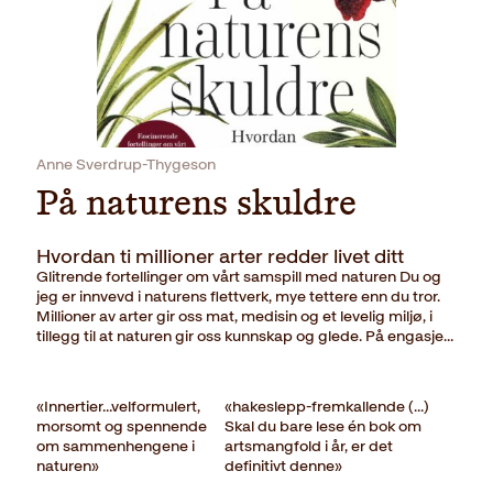
Anne Sverdrup-Thygeson
På naturens skuldre
Hvordan ti millioner arter redder livet ditt
Glitrende fortellinger om vårt samspill med naturen Du og
jeg er innvevd i naturens flettverk, mye tettere enn du tror.
Millioner av arter gir oss mat, medisin og et levelig miljø, i
tillegg til at naturen gir oss kunnskap og glede. På engasje…
«Innertier…velformulert,
«hakeslepp-fremkallende (…)
morsomt og spennende
Skal du bare lese én bok om
om sammenhengene i
artsmangfold i år, er det
naturen»
definitivt denne»