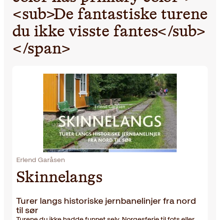
<sub>De fantastiske turene
du ikke visste fantes</sub>
</span>
Erlend Garåsen
Skinnelangs
Turer langs historiske jernbanelinjer fra nord
til sør
Turene du ikke hadde funnet selv. Norgesferie til fots eller