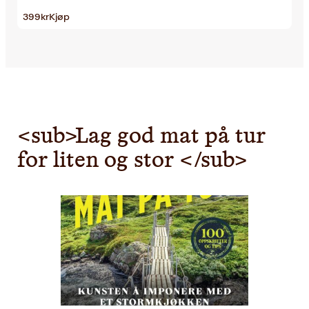
399
kr
Kjøp
<sub>Lag god mat på tur
for liten og stor </sub>