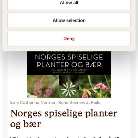
Allow all
<sub>Sank planter og bær
Allow selection
på tur i skogen</sub>
Deny
Edle Catharina Norman, Sofie Grøntvedt Railo
Norges spiselige planter
og bær