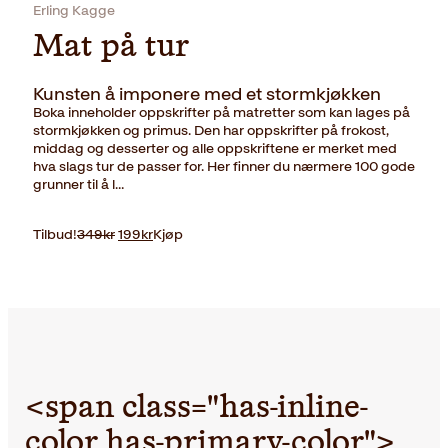
Erling Kagge
Mat på tur
Kunsten å imponere med et stormkjøkken
Boka inneholder oppskrifter på matretter som kan lages på
stormkjøkken og primus. Den har oppskrifter på frokost,
middag og desserter og alle oppskriftene er merket med
hva slags tur de passer for. Her finner du nærmere 100 gode
grunner til å l…
Opprinnelig
Nåværende
Tilbud!
349
kr
199
kr
Kjøp
pris
pris
var:
er:
349kr.
199kr.
<span class="has-inline-
color has-primary-color">