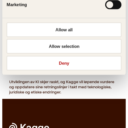
Marketing
8. Kvalitet og redaksjonelt ansvar
Kagge har det fulle ansvaret for alt innhold vi publiserer.
Allow all
Bruk av KI endrer ikke dette ansvaret. Alt innhold Kagge
utgir skal kvalitetssikres av mennesker.
Allow selection
Vi er bevisste på at KI-verktøy kan gjøre feil, og bruker dem
derfor med varsomhet og kritisk blikk.
Deny
9. Videre utvikling
Utviklingen av KI skjer raskt, og Kagge vil løpende vurdere
og oppdatere sine retningslinjer i takt med teknologiske,
juridiske og etiske endringer.