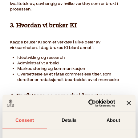
kvalitetskrav, uavhengig av hvilke verktøy som er brukt i
prosessen.
3. Hvordan vi bruker KI
Kagge bruker KI som et verktøy i ulike deler av
virksomheten. I dag brukes KI blant annet i:
Idéutvikling og research
Administrativt arbeid
Markedsføring og kommunikasjon
Oversettelse av et fåtall kommersielle titler, som
deretter er redaksjonelt bearbeidet av et menneske
4. Forfattere og samarbeidspartnere
Vi forventer åpenhet om bruk av KI, og har avtalefestet at
forfattere, illustratører, designere, oversettere og andre
Consent
Details
About
samarbeidspartnere skal opplyse forlaget dersom KI-
verktøy i omfattende grad er brukt i arbeidet. Eventuell bruk
av KI vurderes i dialog mellom samarbeidspartnere og