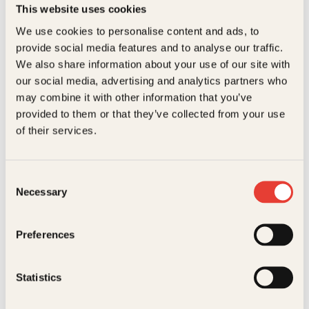
forlag.
This website uses cookies
We use cookies to personalise content and ads, to
5. Opphavsrett og bruk av materiale
provide social media features and to analyse our traffic.
We also share information about your use of our site with
Ansatte i forlaget skal ikke laste opp manus i KI-verktøy,
our social media, advertising and analytics partners who
med mindre dette er avtalt med forfatter. Vi skal ikke bruke
may combine it with other information that you’ve
KI på måter som etterligner eller utnytter andres verk eller
provided to them or that they’ve collected from your use
kunstneriske uttrykk på en uetisk måte.
of their services.
6. Personvern og datasikkerhet
Consent
Personopplysninger om forfattere, ansatte,
Necessary
Selection
samarbeidspartnere eller andre skal ikke legges inn i åpne
KI-verktøy.
Preferences
7. Åpenhet og merking
Statistics
Vi er åpne om vår bruk av KI der det er relevant. Vesentlig
bruk av KI i publisert innhold skal vurderes og merkes.