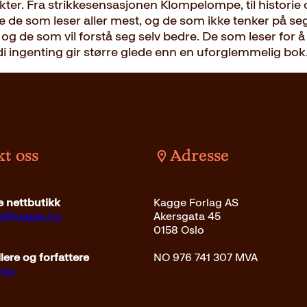
kter. Fra strikkesensasjonen Klompelompe, til historie 
åde de som leser aller mest, og de som ikke tenker på se
e som vil forstå seg selv bedre. De som leser for å bli in
di ingenting gir større glede enn en uforglemmelig bok
t oss
Adresse
 nettbutikk
Kagge Forlag AS
ce@kagge.no
Akersgata 45
0158 Oslo
ere og forfattere
NO 976 741 307 MVA
.no