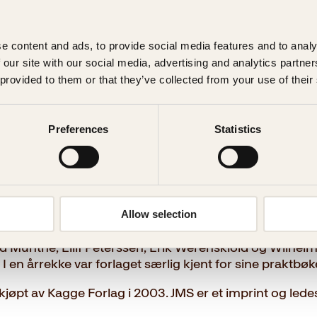
e content and ads, to provide social media features and to analy
 our site with our social media, advertising and analytics partn
 provided to them or that they’ve collected from your use of their
Preferences
Statistics
ens Forlag
Allow selection
v Johan Martin Stenersen. I 1899 utga vi praktverket Sn
d Munthe, Eilif Peterssen, Erik Werenskiold og Wilhel
I en årrekke var forlaget særlig kjent for sine praktbø
le kjøpt av Kagge Forlag i 2003. JMS er et imprint og le