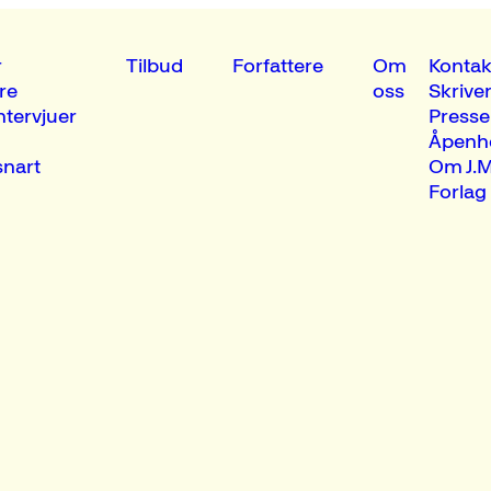
r
Tilbud
Forfattere
Om
Kontak
re
oss
Skrive
ntervjuer
Presse
Åpenh
nart
Om J.M
Forlag