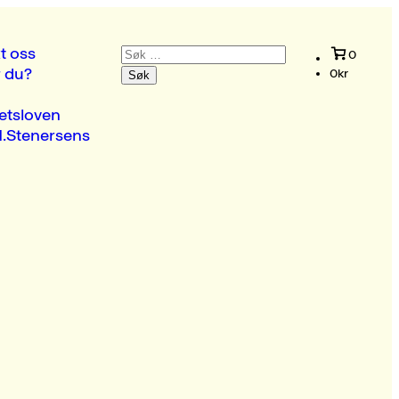
Søk
t oss
0
etter:
r du?
0
kr
etsloven
.Stenersens