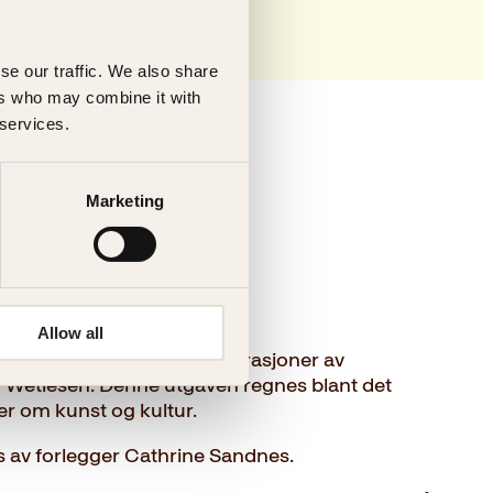
se our traffic. We also share
ers who may combine it with
 services.
Marketing
Allow all
orres kongesagaer med illustrasjoner av
m Wetlesen. Denne utgaven regnes blant det
ker om kunst og kultur.
des av forlegger Cathrine Sandnes.