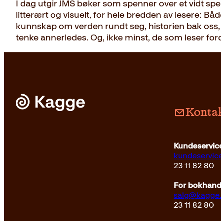
I dag utgir JMS bøker som spenner over et vidt spe
litterært og visuelt, for hele bredden av lesere: B
kunnskap om verden rundt seg, historien bak oss, og d
tenke annerledes. Og, ikke minst, de som leser for
Kontak
Kundeservice
kundeservi
23 11 82 80
For bokhandl
salg@kagge
23 11 82 80