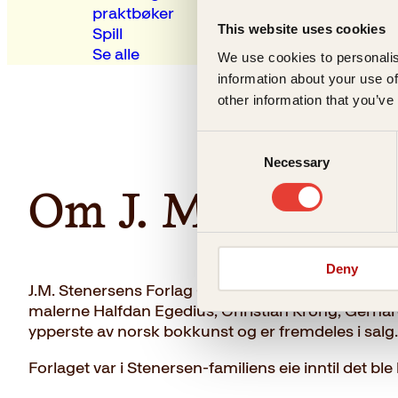
praktbøker
This website uses cookies
Spill
Se alle
We use cookies to personalis
information about your use of
other information that you’ve
Consent
Necessary
Selection
Om J. M. Steners
Deny
J.M. Stenersens Forlag (JMS) ble etablert i 1892 a
malerne Halfdan Egedius, Christian Krohg, Gerhar
ypperste av norsk bokkunst og er fremdeles i salg. 
Forlaget var i Stenersen-familiens eie inntil det b