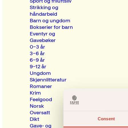
Sport og friluftsliv
Strikking og
håndarbeid
Barn og ungdom
Bokserier for barn
Eventyr og
Gavebøker
0–3 år
3–6 år
6–9 år
9–12 år
Ungdom
Skjønnlitteratur
Romaner
Krim
Feelgood
Norsk
Oversatt
Dikt
Consent
Gave- og