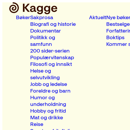
Bøker
Sakprosa
Aktuelt
Nye bøke
Biografi og historie
Bestselge
Dokumentar
Forfatteri
Politikk og
Boktips
samfunn
Kommer s
200 sider-serien
Populærvitenskap
Filosofi og innsikt
Helse og
selvutvikling
Jobb og ledelse
Foreldre og barn
Humor og
underholdning
Hobby og fritid
Mat og drikke
Reise