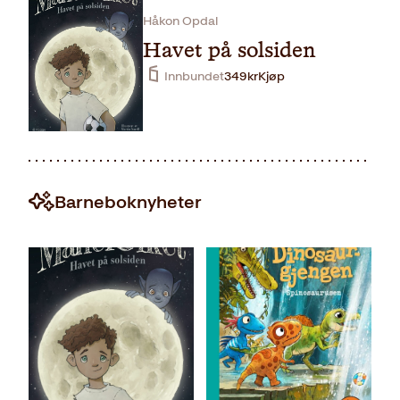
Håkon Opdal
Havet på solsiden
Innbundet
349
kr
Kjøp
Barneboknyheter