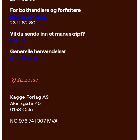
For bokhandlere og forfattere
salg@kagge.no
23 11 82 80
Vil du sende inn et manuskript?
Les her
Generelle henvendelser
post@kagge.no
Adresse
Kagge Forlag AS
Akersgata 45
0158 Oslo
NO 976 741 307 MVA