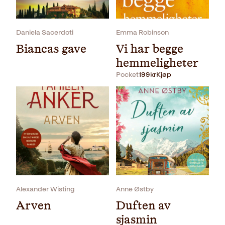
Daniela Sacerdoti
Emma Robinson
Biancas gave
Vi har begge
hemmeligheter
Pocket
199
kr
Kjøp
Pocket
229
kr
Kjøp
Alexander Wisting
Anne Østby
Arven
Duften av
sjasmin