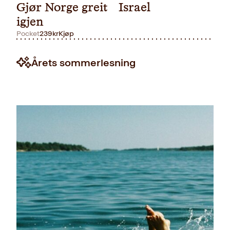
Gjør Norge greit
Israel
igjen
Pocket
239
kr
Kjøp
Årets sommerlesning
Pocket
249
kr
Kjøp