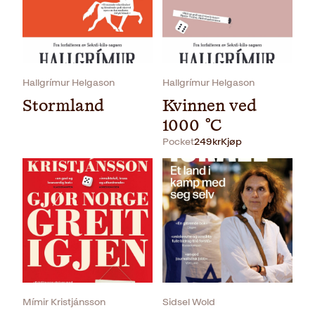
Hallgrímur Helgason
Hallgrímur Helgason
Stormland
Kvinnen ved
1000 °C
Pocket
249
kr
Kjøp
Pocket
249
kr
Kjøp
Mímir Kristjánsson
Sidsel Wold