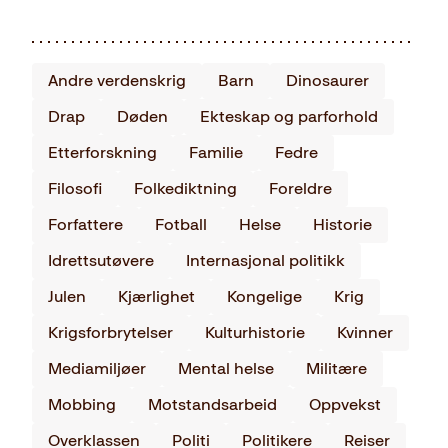
Andre verdenskrig
Barn
Dinosaurer
Drap
Døden
Ekteskap og parforhold
Etterforskning
Familie
Fedre
Filosofi
Folkediktning
Foreldre
Forfattere
Fotball
Helse
Historie
Idrettsutøvere
Internasjonal politikk
Julen
Kjærlighet
Kongelige
Krig
Krigsforbrytelser
Kulturhistorie
Kvinner
Mediamiljøer
Mental helse
Militære
Mobbing
Motstandsarbeid
Oppvekst
Overklassen
Politi
Politikere
Reiser