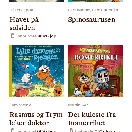
Håkon Opdal
Lars Mæhle, Lars Rudebjer
Havet på
Spinosaurusen
solsiden
Innbundet
349
kr
Kjøp
Innbundet
329
kr
Kjøp
Lars Mæhle
Martin Aas
Rasmus og Trym
Det kuleste fra
leker doktor
Romerriket
Innbundet
249
kr
Kjøp
Innbundet
399
kr
Kjøp