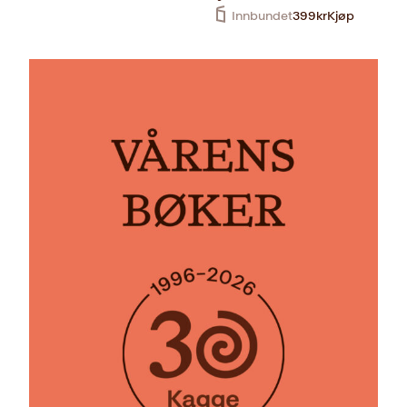
Innbundet
399
kr
Kjøp
Innbundet
299
kr
Kjøp