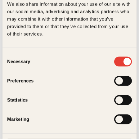
We also share information about your use of our site with
Hallgrímur Helgasons islandske storverk har ligget på
bestselgerlista siden januar og mottatt glitrende
our social media, advertising and analytics partners who
anmeldelser. Til høsten kommer andre bok.
may combine it with other information that you’ve
provided to them or that they’ve collected from your use
Les mer
of their services.
Consent
Romaner
Necessary
Se alle romaner
Selection
Preferences
Statistics
Marketing