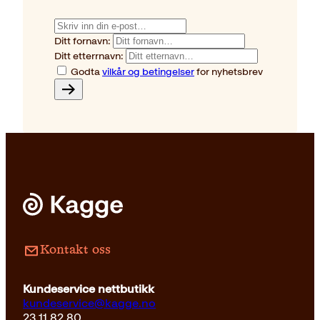
Ditt fornavn:
Ditt etterrnavn:
Godta
vilkår og betingelser
for nyhetsbrev
Subscribe
Kontakt oss
Kundeservice nettbutikk
kundeservice@kagge.no
23 11 82 80