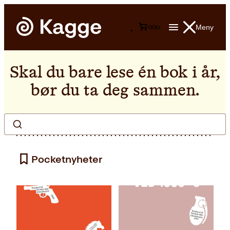
Meny
0
0
kr
Skal du bare lese én bok i år,
bør du ta deg sammen.
Pocketnyheter