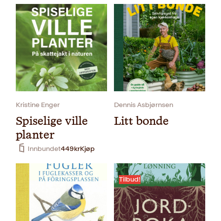
Kristine Enger
Dennis Asbjørnsen
Spiselige ville
Litt bonde
planter
Innbundet
449
kr
Kjøp
Tilbud!