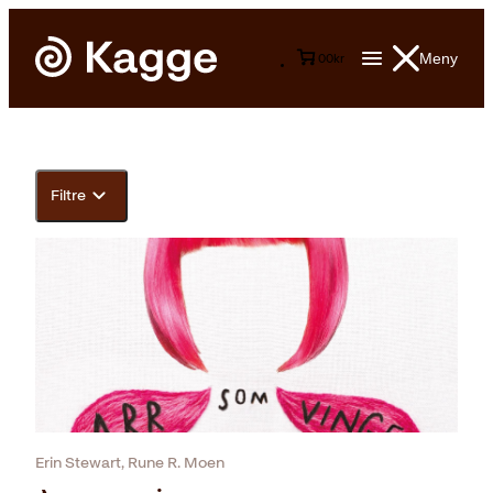
Meny
0
0
kr
Filtre
Erin Stewart, Rune R. Moen