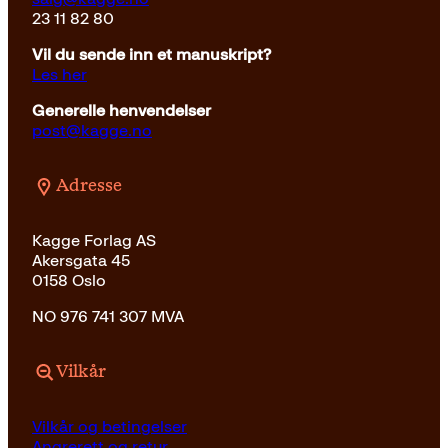
23 11 82 80
Vil du sende inn et manuskript?
Les her
Generelle henvendelser
post@kagge.no
Adresse
Kagge Forlag AS
Akersgata 45
0158 Oslo
NO 976 741 307 MVA
Vilkår
Vilkår og betingelser
Angrerett og retur