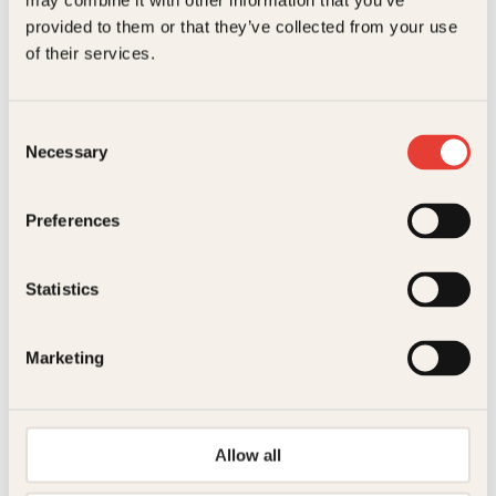
may combine it with other information that you’ve
9
.
provided to them or that they’ve collected from your use
k
of their services.
r
.
Consent
Jennifer Mathieu
Necessary
Selection
Moxie
Innbundet
299
kr
Les mer
Preferences
Statistics
Marketing
Rachel Renée Russell
Allow all
Nedtegnelser fra en bedreviter –