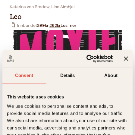
Katarina von Bredow, Line Almhjell
Leo
O
N
Innbundet
299
kr
262
kr
Les mer
p
å
p
v
r
æ
i
r
n
e
n
n
e
d
l
e
i
p
Consent
Details
About
g
r
p
i
r
s
Hilde Stubhaug, Jennifer Mathieu
i
e
This website uses cookies
Moxie
s
r
We use cookies to personalise content and ads, to
v
:
Pocket
199
kr
Les mer
a
2
provide social media features and to analyse our traffic.
r
6
We also share information about your use of our site with
:
2
our social media, advertising and analytics partners who
2
k
9
r