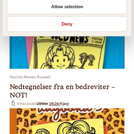
NOT!
Allow selection
Pocket
199
kr
Kjøp
Deny
Rachel Renée Russell
Nedtegnelser fra en bedreviter –
NOT!
O
N
Innbundet
299
kr
262
kr
Kjøp
p
å
p
v
r
æ
i
r
n
e