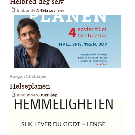
Helbred deg selv
Innbundet
349
kr
Les mer
Rangan Chatterjee
Helseplanen
Innbundet
399
kr
Kjøp