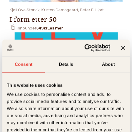
Kjell Ove Storvik, Kristen Damsgaard, Peter F. Hjort
I form etter 50
Innbundet
349
kr
Les mer
Consent
Details
About
This website uses cookies
Ole Petter Hjelle
We use cookies to personalise content and ads, to
provide social media features and to analyse our traffic.
Lev til du blir 100
We also share information about your use of our site with
Innbundet
399
kr
Kjøp
our social media, advertising and analytics partners who
may combine it with other information that you’ve
provided to them or that they’ve collected from your use