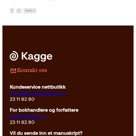
1
2
Neste →
Kontakt oss
Kundeservice nettbutikk
kundeservice@kagge.no
23 11 82 80
For bokhandlere og forfattere
salg@kagge.no
23 11 82 80
Vil du sende inn et manuskript?