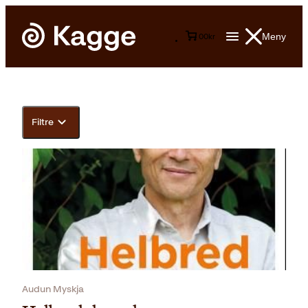
Meny
0
0
kr
Filtre
Audun Myskja