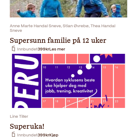
Anne Marte Handal Sneve, Stian Øvrebø, Thea Handal
Sneve
Supersunn familie på 12 uker
Innbundet
399
kr
Les mer
Line Tiller
Superuka!
Innbundet
399
kr
Kjøp