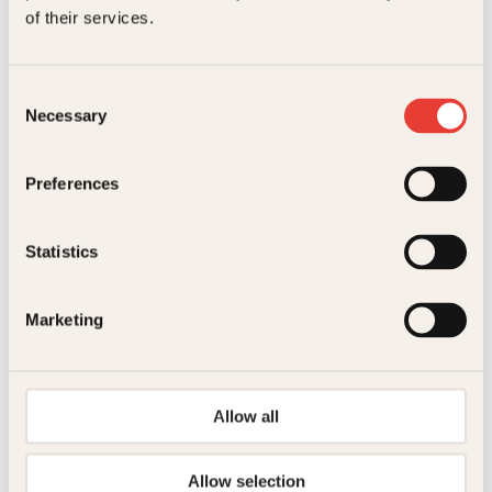
of their services.
Consent
Necessary
Selection
Ole Petter Hjelle
Preferences
Lev til du blir 100
Pocket
229
kr
Kjøp
Statistics
Marketing
Allow all
Gunhild A. Stordalen
Allow selection