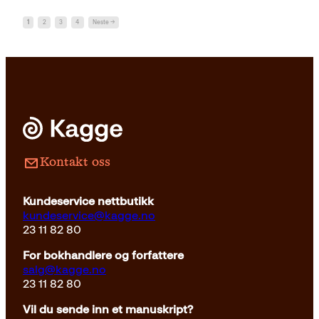
1
2
3
4
Neste →
Kontakt oss
Kundeservice nettbutikk
kundeservice@kagge.no
23 11 82 80
For bokhandlere og forfattere
salg@kagge.no
23 11 82 80
Vil du sende inn et manuskript?