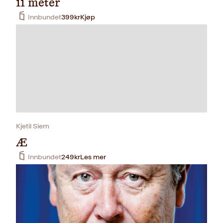
11 meter
Innbundet
399
kr
Kjøp
Kjetil Siem
Æ
Innbundet
249
kr
Les mer