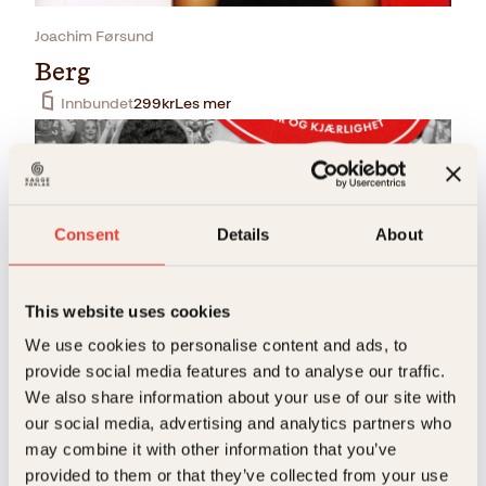
Joachim Førsund
Berg
Innbundet
299
kr
Les mer
Consent
Details
About
This website uses cookies
Joakim Randa Berthelsen
We use cookies to personalise content and ads, to
provide social media features and to analyse our traffic.
Brann
We also share information about your use of our site with
Innbundet
429
kr
Kjøp
our social media, advertising and analytics partners who
may combine it with other information that you’ve
provided to them or that they’ve collected from your use