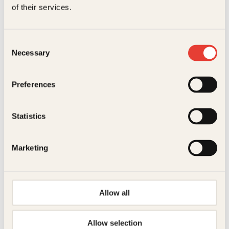
of their services.
Consent
Necessary
Selection
Anna Lian
Preferences
Breddefotball
Innbundet
349
kr
Les mer
Statistics
Marketing
C
Allow all
Arne Scheie, Per Jorsett
Allow selection