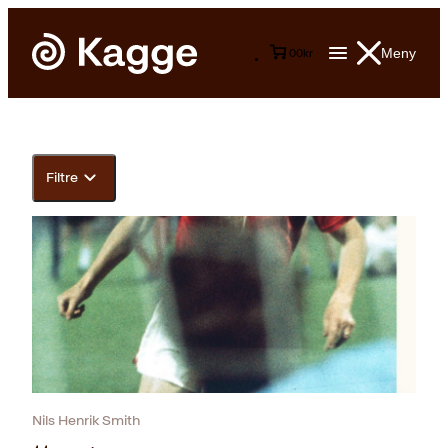
Meny
0
0
kr
Filtre
Nils Henrik Smith