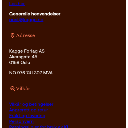
Les her
Generelle henvendelser
post@kagge.no
Adresse
Kagge Forlag AS
Akersgata 45
0158 Oslo
NO 976 741 307 MVA
Vilkår
Vilkår og betingelser
Angrerett og retur
Frakt og levering
Personvern
Retningslinjer for bruk av KI