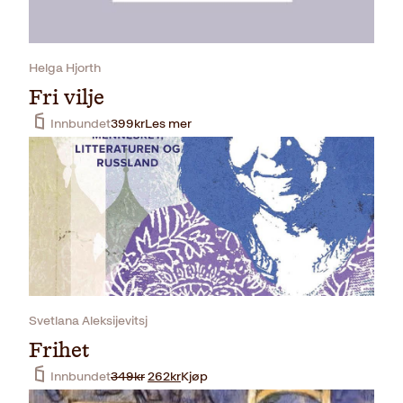
Helga Hjorth
Fri vilje
Innbundet
399
kr
Les mer
Svetlana Aleksijevitsj
Frihet
O
N
Innbundet
349
kr
262
kr
Kjøp
p
å