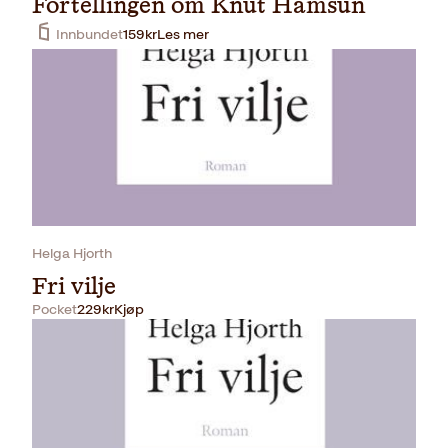
Fortellingen om Knut Hamsun
Innbundet
159
kr
Les mer
Helga Hjorth
Fri vilje
Pocket
229
kr
Kjøp