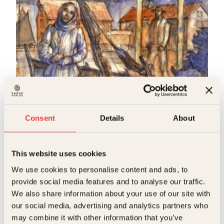
p
v
r
æ
i
r
n
e
n
n
e
d
l
e
i
p
g
r
p
i
r
s
Karl Erik Harr
i
e
Hamsuns Nordland
s
r
Consent
Details
About
v
:
Innbundet
399
kr
Les mer
a
2
r
6
:
2
This website uses cookies
3
k
4
r
We use cookies to personalise content and ads, to
9
.
provide social media features and to analyse our traffic.
k
r
We also share information about your use of our site with
.
our social media, advertising and analytics partners who
may combine it with other information that you’ve