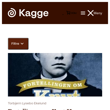
Meny
0
0
kr
Filtre
Torbjørn Lysebo Ekelund