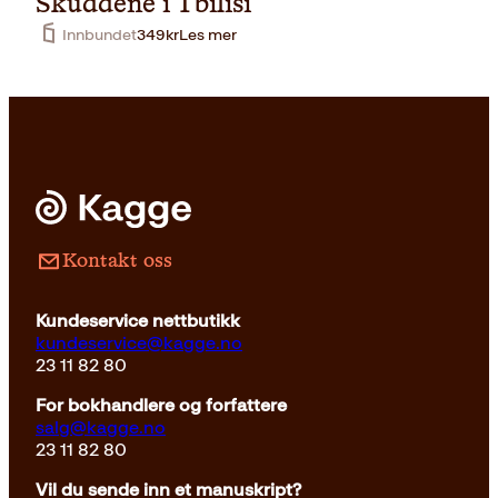
Skuddene i Tbilisi
s
r
v
:
Innbundet
349
kr
Les mer
a
3
r
9
:
3
4
k
4
r
9
.
k
r
.
Kontakt oss
Kundeservice nettbutikk
kundeservice@kagge.no
23 11 82 80
For bokhandlere og forfattere
salg@kagge.no
23 11 82 80
Vil du sende inn et manuskript?