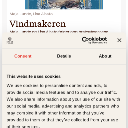
Maja Lunde, Lisa Aisato
Vindmakeren
Maja Lunde og Lisa Aisato følger opp braksuksessene
Snøsøsteren og Solvokteren med Vindmakeren, en
fortelling som passer for både barn og voksne, og som gir
deg sommer hele året, med måkeskrik, markjordbær og
evige vennskap. Vindmakeren er en f…
Consent
Details
About
449
kr
Kjøp
This website uses cookies
We use cookies to personalise content and ads, to
provide social media features and to analyse our traffic.
Om Maja Lunde og Lisa
We also share information about your use of our site with
our social media, advertising and analytics partners who
Aisato:
may combine it with other information that you’ve
provided to them or that they’ve collected from your use
of their services.