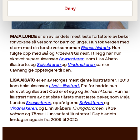
Deny
MAJA LUNDE
er en av landets mest leste forfattere av bøker
for voksne så vel som for barn og unge. Hun tok verden med
storm med sin første voksenroman
Bienes historie
. Hun
fulgte opp med
Blå
og
Przewalskis hest
. I tillegg har hun
skrevet supersuksessen
Snøsøsteren
, som Lisa Aisato
illustrerte, og
Solvokteren
og
Vindmakeren
som er
uavhengige oppfølgere til den.
LISA AISATO
er en av Norges mest kjente illustratører. I 2019
kom boksuksessen
Livet – illustrert
.
Fra før hadde hun
skrevet og illustrert
Odd er et egg
og
En fisk til Luna
. Hun har
illustrert flere av det siste tiårets mest leste bøker, som Maja
Lundes
Snøsøsteren
, oppfølgerne
Solvokteren
og
Vindmakeren
, og Linn Skåbers
Til ungdommen
,
Til de
voksne
og
Til oss
. Hun var fast illustratør i Dagbladets
lørdagsmagasin fra 2009 til 2020.