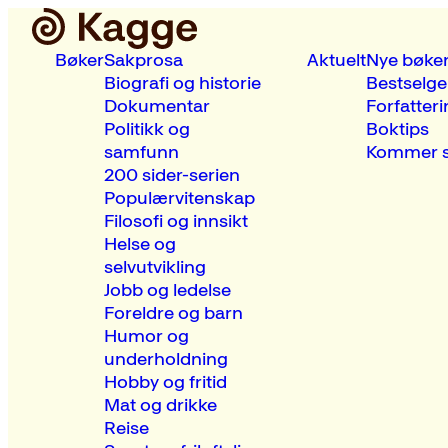
Bøker
Sakprosa
Aktuelt
Nye bøke
Biografi og historie
Bestselge
Dokumentar
Forfatteri
Politikk og
Boktips
samfunn
Kommer s
200 sider-serien
Populærvitenskap
Filosofi og innsikt
Helse og
selvutvikling
Jobb og ledelse
Foreldre og barn
Humor og
underholdning
Hobby og fritid
Mat og drikke
Reise