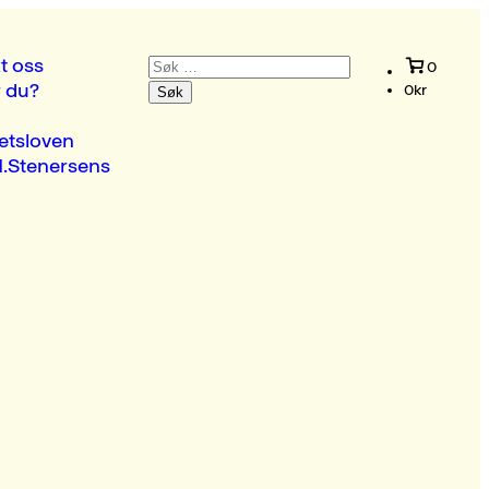
Søk
t oss
0
etter:
r du?
0
kr
etsloven
.Stenersens