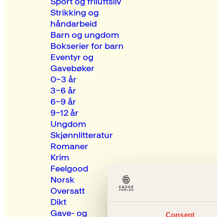
Sport og friluftsliv
Strikking og
håndarbeid
Barn og ungdom
Bokserier for barn
Eventyr og
Gavebøker
0–3 år
3–6 år
6–9 år
9–12 år
Ungdom
Skjønnlitteratur
Romaner
Krim
Feelgood
Norsk
Oversatt
Dikt
Gave- og
Consent