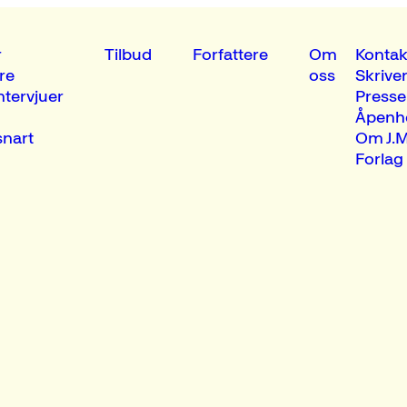
r
Tilbud
Forfattere
Om
Kontak
re
oss
Skrive
ntervjuer
Presse
Åpenh
nart
Om J.M
Forlag