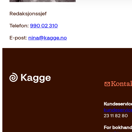
Redaksjonssjef
Telefon:
990 02 310
E-post:
nina@kagge.no
Kontak
Kundeservice
kundeservi
23 11 82 80
For bokhandl