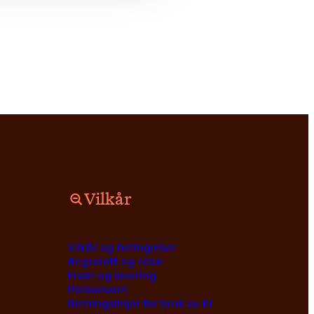
Vilkår
Vilkår og betingelser
Angrerett og retur
Frakt og levering
Personvern
Retningslinjer for bruk av KI