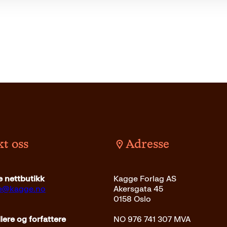
t oss
Adresse
 nettbutikk
Kagge Forlag AS
ce@kagge.no
Akersgata 45
0158 Oslo
ere og forfattere
NO 976 741 307 MVA