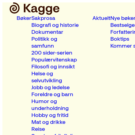
Bøker
Sakprosa
Aktuelt
Nye bøke
Biografi og historie
Bestselge
Dokumentar
Forfatteri
Politikk og
Boktips
samfunn
Kommer s
200 sider-serien
Populærvitenskap
Filosofi og innsikt
Helse og
selvutvikling
Jobb og ledelse
Foreldre og barn
Humor og
underholdning
Hobby og fritid
Mat og drikke
Reise