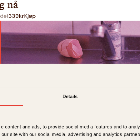
g nå
det
339
kr
Kjøp
Details
kken
øster
e content and ads, to provide social media features and to analy
det
379
kr
Kjøp
 our site with our social media, advertising and analytics partn