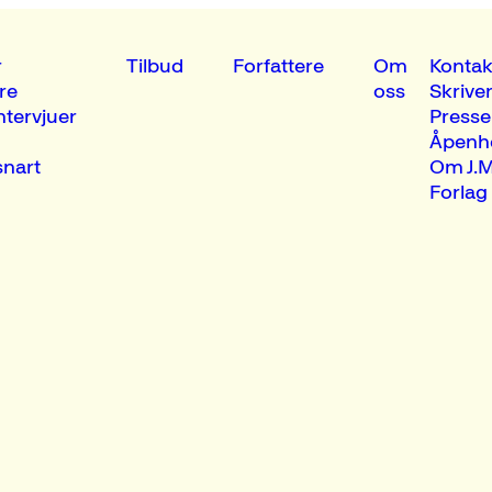
r
Tilbud
Forfattere
Om
Kontak
re
oss
Skrive
ntervjuer
Presse
Åpenh
nart
Om J.M
Forlag