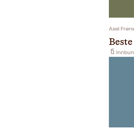
Axel Frøn
Beste
Innbun