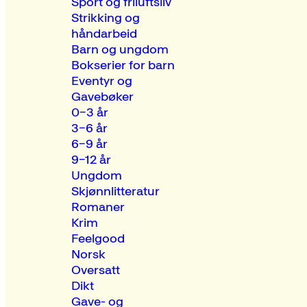
Sport og friluftsliv
Strikking og
håndarbeid
Barn og ungdom
Bokserier for barn
Eventyr og
Gavebøker
0–3 år
3–6 år
6–9 år
9–12 år
Ungdom
Skjønnlitteratur
Romaner
Krim
Feelgood
Norsk
Oversatt
Dikt
Gave- og