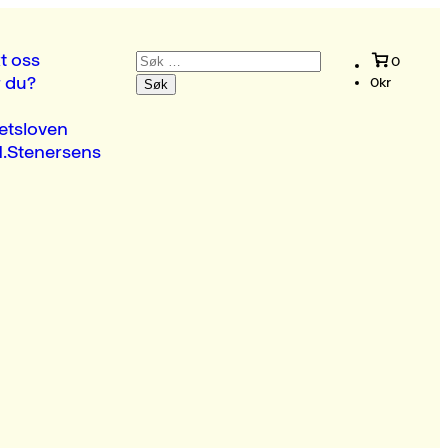
Søk
t oss
0
etter:
r du?
0
kr
etsloven
.Stenersens