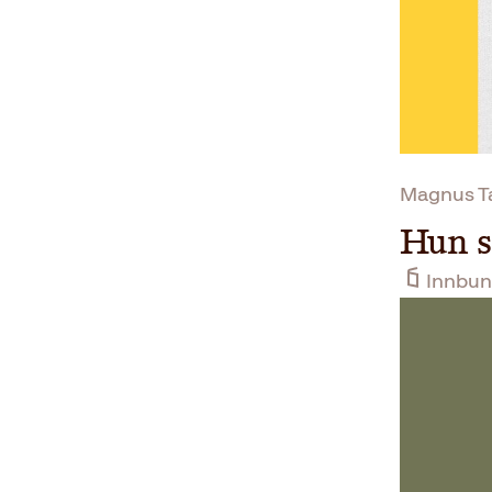
Magnus T
Hun s
Innbun