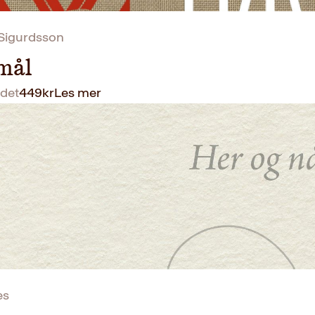
 Sigurdsson
mål
det
449
kr
Les mer
es