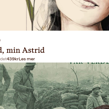
a
d, min Astrid
det
439
kr
Les mer