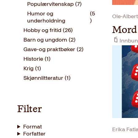
Populærvitenskap
(7)
Humor og
(5
Ole-Alber
underholdning
)
Mord
Hobby og fritid
(26)
Barn og ungdom
(2)
Innbun
Gave-og praktbøker
(2)
Historie
(1)
Krig
(1)
Skjønnlitteratur
(1)
Filter
Format
Erika Fatl
Forfatter