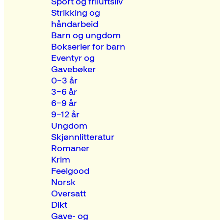
Sport og friluftsliv
Strikking og
håndarbeid
Barn og ungdom
Bokserier for barn
Eventyr og
Gavebøker
0–3 år
3–6 år
6–9 år
9–12 år
Ungdom
Skjønnlitteratur
Romaner
Krim
Feelgood
Norsk
Oversatt
Dikt
Gave- og