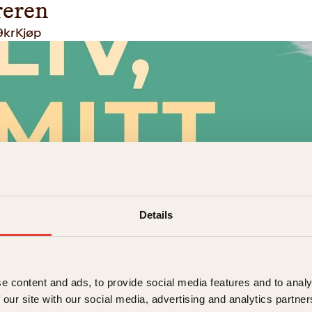
reren
9
kr
Kjøp
Details
enqvist
iv, mitt fag
9
kr
Kjøp
e content and ads, to provide social media features and to analy
 our site with our social media, advertising and analytics partn