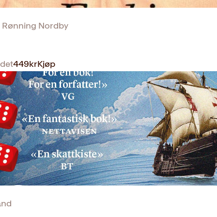
t Rønning Nordby
det
449
kr
Kjøp
and