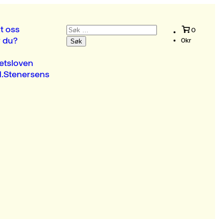
Søk
t oss
0
etter:
r du?
0
kr
etsloven
.Stenersens