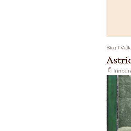
Birgit Vall
Astri
Innbun