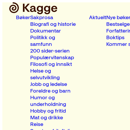
Bøker
Sakprosa
Aktuelt
Nye bøke
Biografi og historie
Bestselge
Dokumentar
Forfatteri
Politikk og
Boktips
samfunn
Kommer s
200 sider-serien
Populærvitenskap
Filosofi og innsikt
Helse og
selvutvikling
Jobb og ledelse
Foreldre og barn
Humor og
underholdning
Hobby og fritid
Mat og drikke
Reise