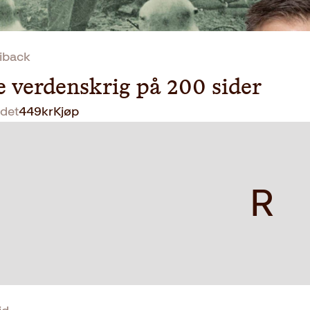
iback
e verdenskrig på 200 sider
det
449
kr
Kjøp
R