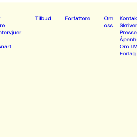
r
Tilbud
Forfattere
Om
Kontak
re
oss
Skrive
ntervjuer
Presse
Åpenh
nart
Om J.M
Forlag