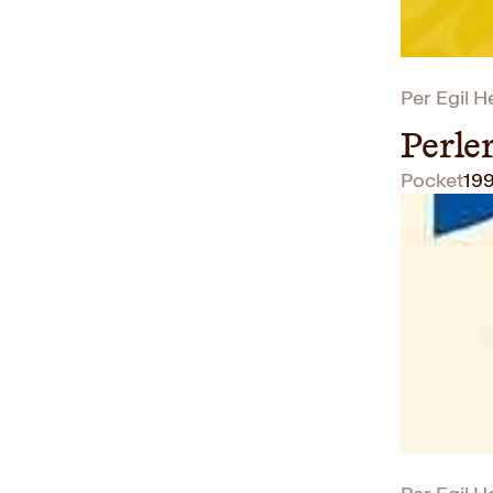
Per Egil 
Perle
Pocket
19