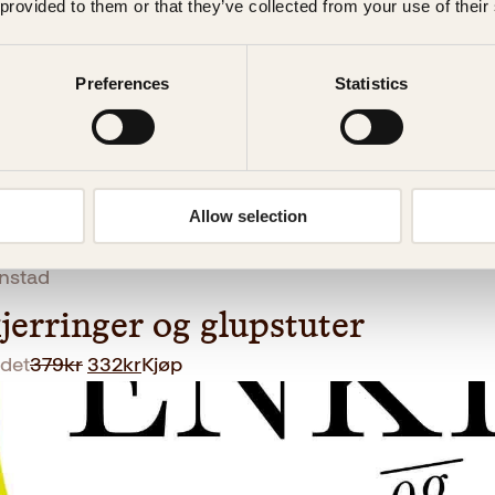
 provided to them or that they’ve collected from your use of their
Preferences
Statistics
Allow selection
enstad
jerringer og glupstuter
O
N
det
379
kr
332
kr
Kjøp
p
å
p
v
r
æ
i
r
n
e