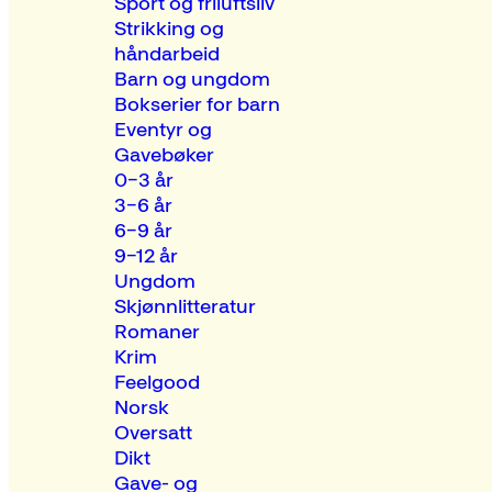
Sport og friluftsliv
Strikking og
håndarbeid
Barn og ungdom
Bokserier for barn
Eventyr og
Gavebøker
0–3 år
3–6 år
6–9 år
9–12 år
Ungdom
Skjønnlitteratur
Romaner
Krim
Feelgood
Norsk
Oversatt
Dikt
Gave- og