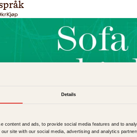
språk
9
kr
Kjøp
Details
Hegge
til salgs hos dame som er myk å
e content and ads, to provide social media features and to analy
det
379
kr
Les mer
 our site with our social media, advertising and analytics partn