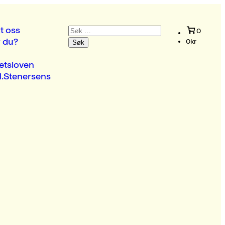
Søk
t oss
0
etter:
r du?
0
kr
etsloven
.Stenersens