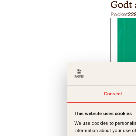
Godt 
Pocket
22
Consent
Per Egil 
Sofa 
This website uses cookies
We use cookies to personalis
Innbun
information about your use of