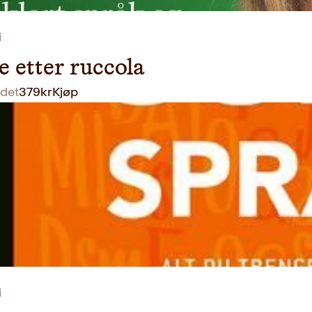
i
 etter ruccola
det
379
kr
Kjøp
i