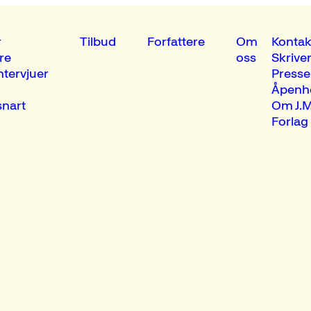
r
Tilbud
Forfattere
Om
Kontak
re
oss
Skrive
ntervjuer
Presse
Åpenh
nart
Om J.M
Forlag