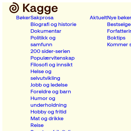
Bøker
Sakprosa
Aktuelt
Nye bøke
Biografi og historie
Bestselge
Dokumentar
Forfatteri
Politikk og
Boktips
samfunn
Kommer s
200 sider-serien
Populærvitenskap
Filosofi og innsikt
Helse og
selvutvikling
Jobb og ledelse
Foreldre og barn
Humor og
underholdning
Hobby og fritid
Mat og drikke
Reise