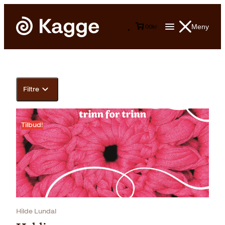
Meny
0
0
kr
Filtre
Tilbud!
Hilde Lundal