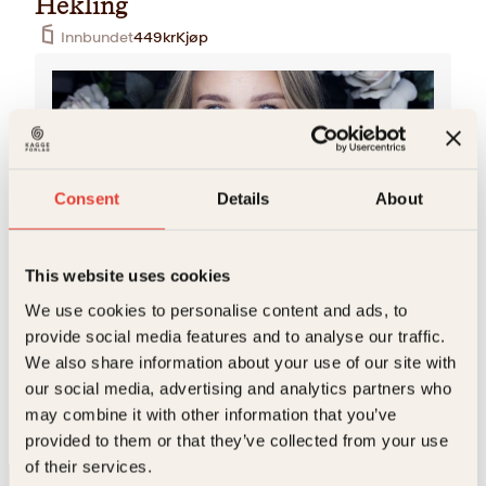
Hekling
Innbundet
449
kr
Kjøp
Consent
Details
About
This website uses cookies
Hilde Lundal
We use cookies to personalise content and ads, to
Hilde Lundal designer, utvikler og selger
hekleoppskrifter under merkenavnet ByHILDELUNDAL.
provide social media features and to analyse our traffic.
Hildes filosofi om at oppskriftene skal være uten
We also share information about your use of our site with
forkortelser, uten diagrammer og med steg-for-steg-
our social media, advertising and analytics partners who
bilder,…
may combine it with other information that you’ve
provided to them or that they’ve collected from your use
of their services.