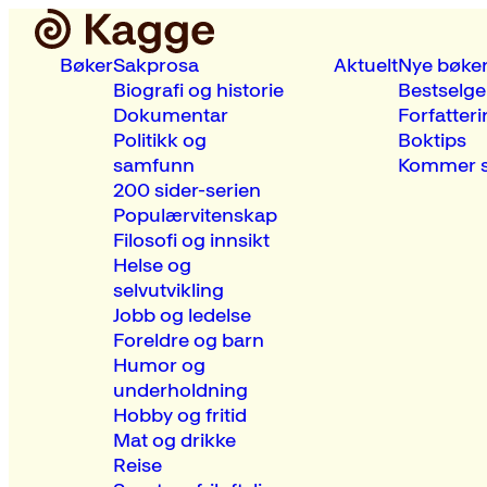
Bøker
Sakprosa
Aktuelt
Nye bøke
Biografi og historie
Bestselge
Dokumentar
Forfatteri
Politikk og
Boktips
samfunn
Kommer s
200 sider-serien
Populærvitenskap
Filosofi og innsikt
Helse og
selvutvikling
Jobb og ledelse
Foreldre og barn
Humor og
underholdning
Hobby og fritid
Mat og drikke
Reise