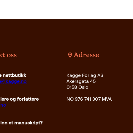
t oss
Adresse
 nettbutikk
Kagge Forlag AS
ce@kagge.no
Akersgata 45
0158 Oslo
ere og forfattere
NO 976 741 307 MVA
.no
 inn et manuskript?