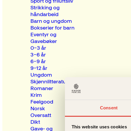
Sport og friluftsliv
Strikking og
håndarbeid
Barn og ungdom
Bokserier for barn
Eventyr og
Gavebøker
0–3 år
3–6 år
6–9 år
9–12 år
Ungdom
Skjønnlitteratur
Romaner
Krim
Feelgood
Consent
Norsk
Oversatt
Dikt
This website uses cookies
Gave- og