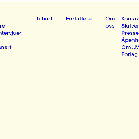
r
Tilbud
Forfattere
Om
Kontak
re
oss
Skrive
ntervjuer
Presse
Åpenh
nart
Om J.M
Forlag