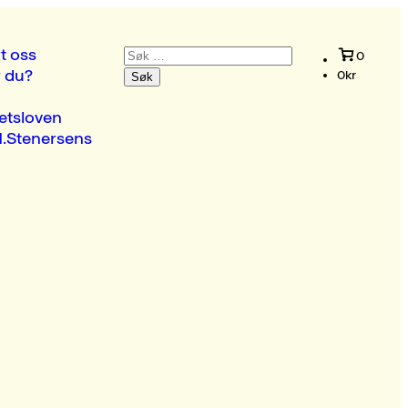
Søk
t oss
0
etter:
r du?
0
kr
etsloven
.Stenersens