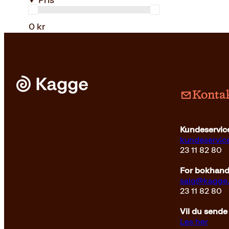
Pris
0 kr
Kontak
Kundeservice
kundeservi
23 11 82 80
For bokhandl
salg@kagge
23 11 82 80
Vil du sende
Les her