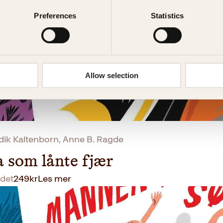
Preferences
Statistics
Allow selection
k Kaltenborn, Anne B. Ragde
 som lånte fjær
det
249
kr
Les mer