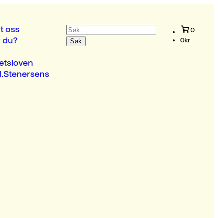
Søk
t oss
0
etter:
r du?
0
kr
etsloven
.Stenersens