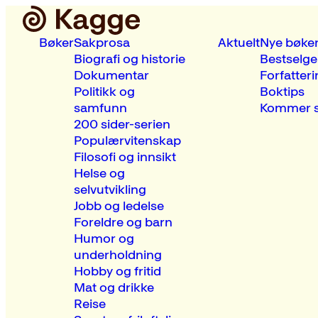
Bøker
Sakprosa
Aktuelt
Nye bøke
Biografi og historie
Bestselge
Dokumentar
Forfatteri
Politikk og
Boktips
samfunn
Kommer s
200 sider-serien
Populærvitenskap
Filosofi og innsikt
Helse og
selvutvikling
Jobb og ledelse
Foreldre og barn
Humor og
underholdning
Hobby og fritid
Mat og drikke
Reise