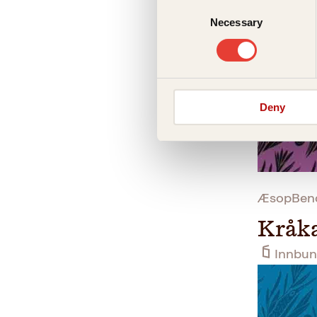
Consent
Necessary
Selection
Deny
ÆsopBendi
Kråka
Innbun