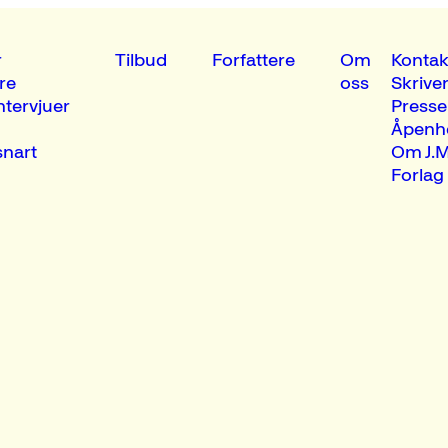
r
Tilbud
Forfattere
Om
Kontak
re
oss
Skrive
ntervjuer
Presse
Åpenh
nart
Om J.M
Forlag