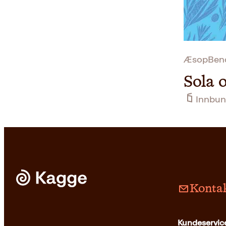
ÆsopBendi
Sola 
Innbun
Kontak
Kundeservice