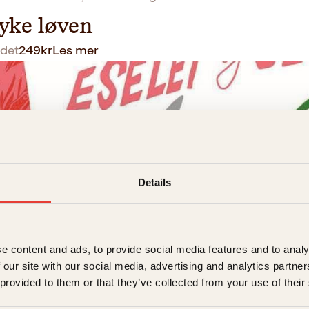
yke løven
det
249
kr
Les mer
Details
k Kaltenborn, Anne B. Ragde
e content and ads, to provide social media features and to analy
 our site with our social media, advertising and analytics partn
t og selskapshunden
 provided to them or that they’ve collected from your use of their
det
249
kr
Les mer