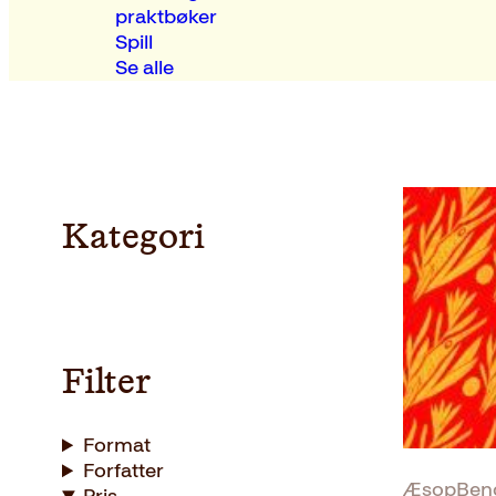
praktbøker
Spill
Se alle
Kategori
Filter
Format
Forfatter
ÆsopBendi