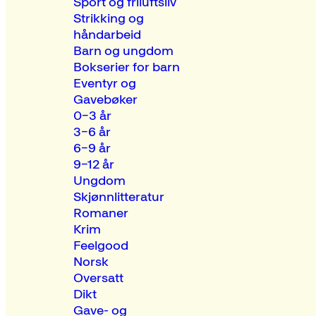
Sport og friluftsliv
Strikking og
håndarbeid
Barn og ungdom
Bokserier for barn
Eventyr og
Gavebøker
0–3 år
3–6 år
6–9 år
9–12 år
Ungdom
Skjønnlitteratur
Romaner
Krim
Feelgood
Norsk
Oversatt
Dikt
Gave- og