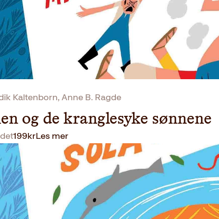
k Kaltenborn, Anne B. Ragde
n og de kranglesyke sønnene
det
199
kr
Les mer