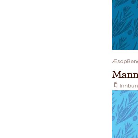
ÆsopBendi
Manne
Innbun