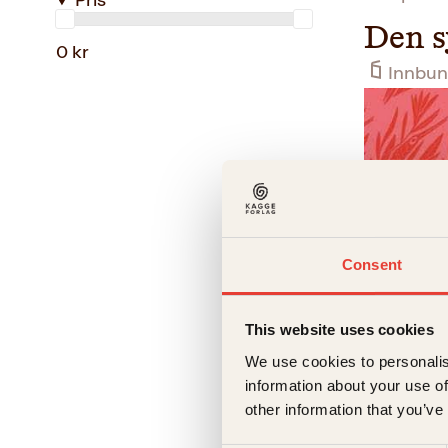
Pris
Den s
0 kr
Innbun
Consent
This website uses cookies
ÆsopBendi
We use cookies to personalis
information about your use of
Esele
other information that you’ve
Innbun