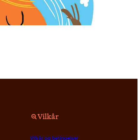
Vilkår
Vilkår og betingelser