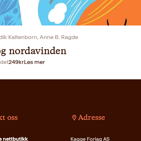
k Kaltenborn, Anne B. Ragde
og nordavinden
det
249
kr
Les mer
t oss
Adresse
 nettbutikk
Kagge Forlag AS