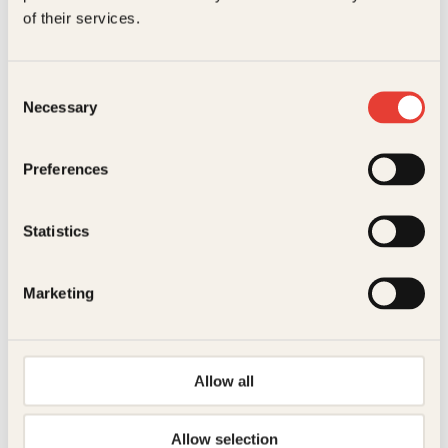
of their services.
Consent
Necessary
Selection
Vampyrvitser, heksevitser,
spøkelsesvitser, Dracula-vitser og
monstervitser
Preferences
Innbundet
129
kr
Les mer
Statistics
Marketing
Allow all
Vitser
Allow selection
Innbundet
129
kr
Les mer