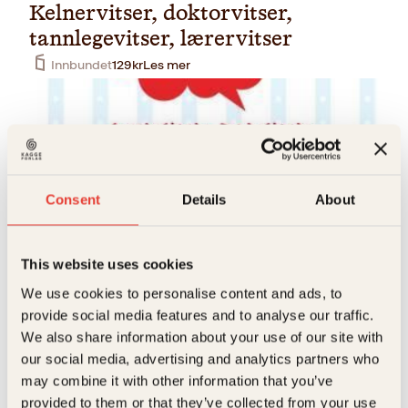
Kelnervitser, doktorvitser,
tannlegevitser, lærervitser
Innbundet
129
kr
Les mer
Consent
Details
About
Svensken, dansken og
This website uses cookies
nordmannen-vitser
We use cookies to personalise content and ads, to
Innbundet
129
kr
Les mer
provide social media features and to analyse our traffic.
We also share information about your use of our site with
our social media, advertising and analytics partners who
may combine it with other information that you’ve
provided to them or that they’ve collected from your use