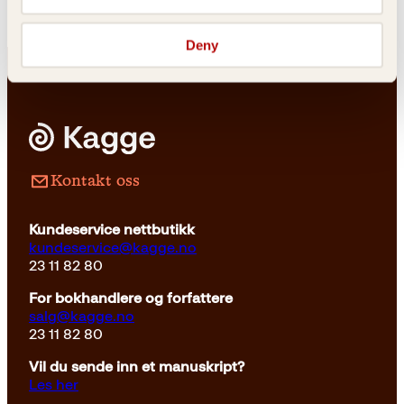
Deny
Kontakt oss
Kundeservice nettbutikk
kundeservice@kagge.no
23 11 82 80
For bokhandlere og forfattere
salg@kagge.no
23 11 82 80
Vil du sende inn et manuskript?
Les her