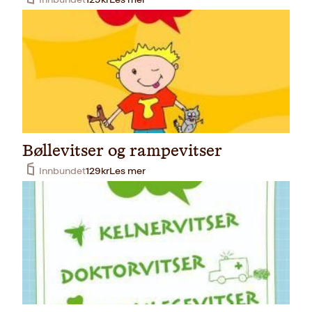
Bøllevitser og rampevitser
Innbundet
129
kr
Les mer