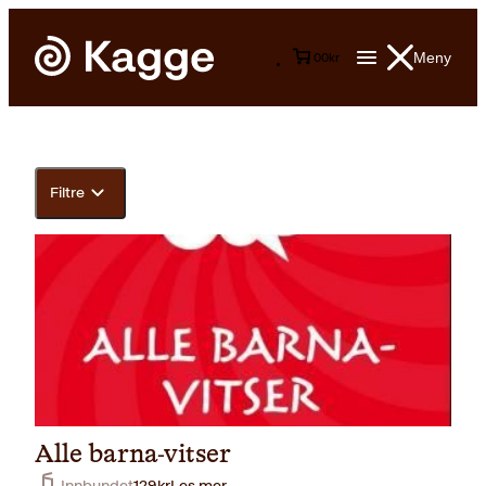
Meny
0
0
kr
Filtre
Alle barna-vitser
Innbundet
129
kr
Les mer