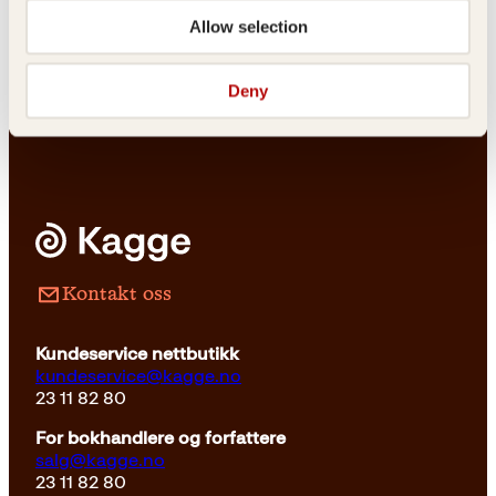
Karin Härjegård
Allow selection
Syersken og friheten
Pocket
229
kr
Kjøp
Deny
Kontakt oss
Kundeservice nettbutikk
kundeservice@kagge.no
23 11 82 80
For bokhandlere og forfattere
salg@kagge.no
23 11 82 80