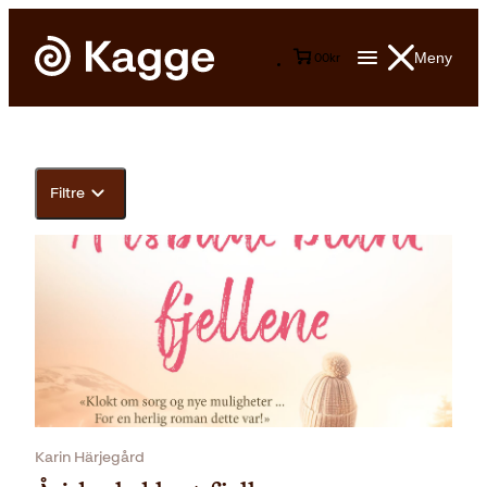
Meny
0
0
kr
Filtre
Karin Härjegård