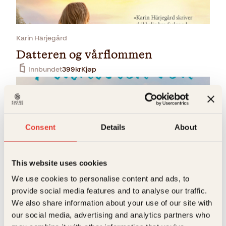
Karin Härjegård
Datteren og vårflommen
Innbundet
399
kr
Kjøp
Consent
Details
About
This website uses cookies
We use cookies to personalise content and ads, to
Karin Härjegård
provide social media features and to analyse our traffic.
Pianisten ved fjellvannet
We also share information about your use of our site with
Pocket
239
kr
Kjøp
our social media, advertising and analytics partners who