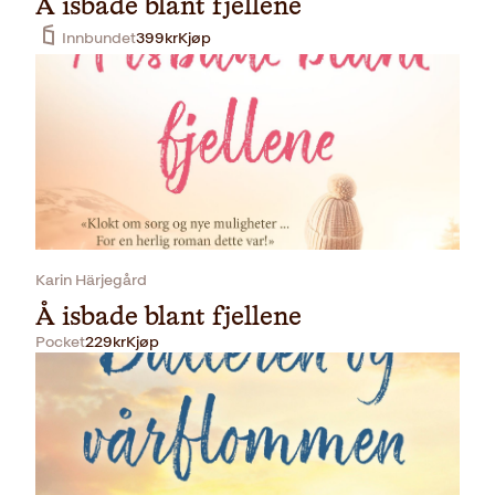
Å isbade blant fjellene
Innbundet
399
kr
Kjøp
Karin Härjegård
Å isbade blant fjellene
Pocket
229
kr
Kjøp