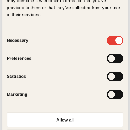
may combine it with other information that you’ve
Tilbud!
provided to them or that they’ve collected from your use
of their services.
Consent
Necessary
Selection
Karin Härjegård
Preferences
Syersken og friheten
Innbundet
399
kr
Kjøp
Statistics
Marketing
Allow all