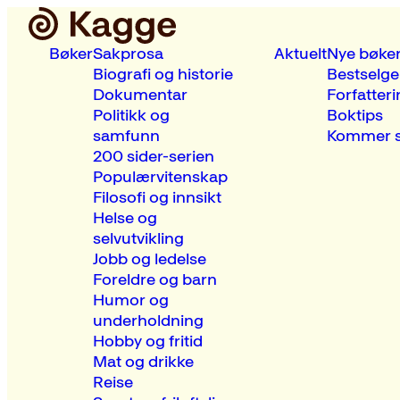
Bøker
Sakprosa
Aktuelt
Nye bøke
Biografi og historie
Bestselge
Dokumentar
Forfatteri
Politikk og
Boktips
samfunn
Kommer s
200 sider-serien
Populærvitenskap
Filosofi og innsikt
Helse og
selvutvikling
Jobb og ledelse
Foreldre og barn
Humor og
underholdning
Hobby og fritid
Mat og drikke
Reise