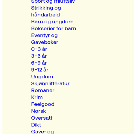
Sport og friluftsliv
Strikking og
håndarbeid
Barn og ungdom
Bokserier for barn
Eventyr og
Gavebøker
0–3 år
3–6 år
6–9 år
9–12 år
Ungdom
Skjønnlitteratur
Romaner
Krim
Feelgood
Norsk
Oversatt
Dikt
Gave- og