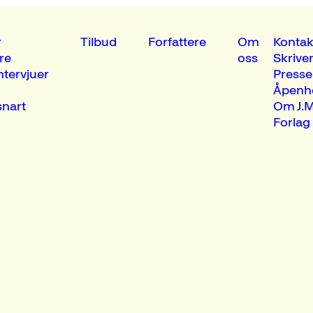
r
Tilbud
Forfattere
Om
Kontak
re
oss
Skrive
ntervjuer
Presse
Åpenh
nart
Om J.M
Forlag