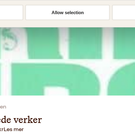
de verker
Allow selection
kr
Les mer
sen
de verker
kr
Les mer