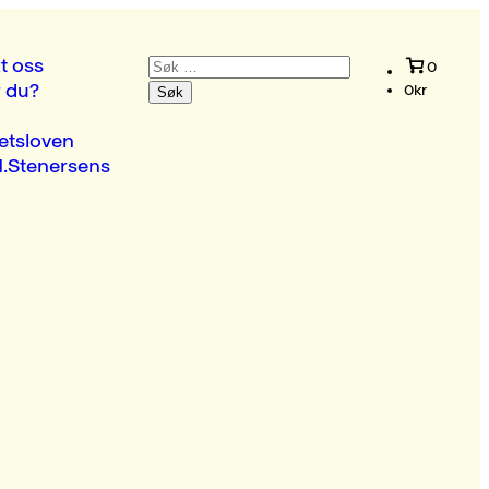
Søk
t oss
0
etter:
r du?
0
kr
etsloven
.Stenersens