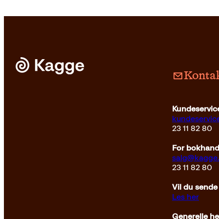
Kontak
Kundeservice
kundeservi
23 11 82 80
For bokhandl
salg@kagge
23 11 82 80
Vil du sende
Les her
Generelle h