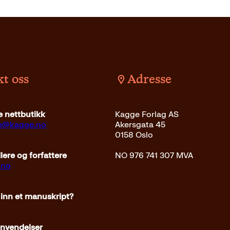
t oss
Adresse
 nettbutikk
Kagge Forlag AS
ce@kagge.no
Akersgata 45
0158 Oslo
ere og forfattere
NO 976 741 307 MVA
.no
 inn et manuskript?
envendelser