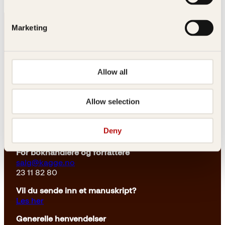
r
4
:
9
4
k
Marketing
9
r
9
.
k
r
.
Allow all
Kontakt oss
Allow selection
Kundeservice nettbutikk
kundeservice@kagge.no
Deny
23 11 82 80
For bokhandlere og forfattere
salg@kagge.no
23 11 82 80
Vil du sende inn et manuskript?
Les her
Generelle henvendelser