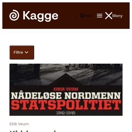
Meny
0
0
kr
Filtre
Eirik Veum