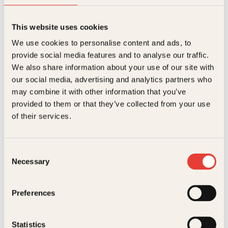
l
e
.
i
p
g
r
This website uses cookies
p
i
r
s
We use cookies to personalise content and ads, to
Eirik Veum
i
e
provide social media features and to analyse our traffic.
Nådeløse nordmenn
s
r
We also share information about your use of our site with
v
:
O
N
Innbundet
499
kr
449
kr
Les mer
a
4
our social media, advertising and analytics partners who
p
å
r
4
may combine it with other information that you’ve
p
v
:
9
r
æ
provided to them or that they’ve collected from your use
4
k
i
r
9
r
of their services.
n
e
9
.
n
n
k
e
d
r
l
e
Consent
.
i
p
Necessary
Selection
g
r
p
i
r
s
Eirik Veum
Preferences
i
e
Nådeløse nordmenn
s
r
v
:
Pocket
249
kr
Kjøp
a
4
Statistics