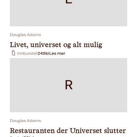
Douglas Adams
Livet, universet og alt mulig
Innbundet
249
kr
Les mer
R
Douglas Adams
Restauranten der Universet slutter