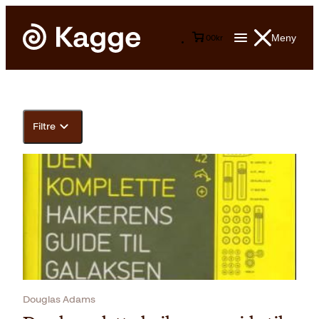
Meny
0
0
kr
Filtre
Douglas Adams