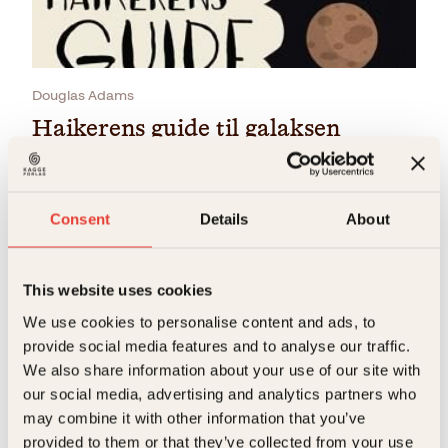
Douglas Adams
Haikerens guide til galaksen
Pocket
229
kr
Kjøp
Consent
Details
About
This website uses cookies
We use cookies to personalise content and ads, to
provide social media features and to analyse our traffic.
Douglas Adams
We also share information about your use of our site with
our social media, advertising and analytics partners who
Haikerens guide til Galaksen
may combine it with other information that you’ve
Pocket
99
kr
Les mer
provided to them or that they’ve collected from your use