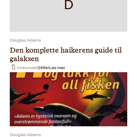
D
Douglas Adams
Den komplette haikerens guide til
galaksen
Innbundet
249
kr
Les mer
Douglas Adams