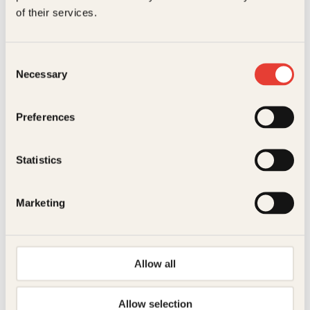
of their services.
H
Consent
Necessary
Selection
Preferences
Douglas Adams
Haikerens guide til Galaksen
Statistics
Pocket
99
kr
Les mer
Marketing
H
Allow all
Allow selection