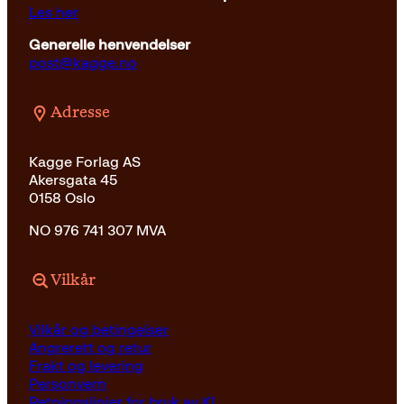
Les her
Generelle henvendelser
post@kagge.no
Adresse
Kagge Forlag AS
Akersgata 45
0158 Oslo
NO 976 741 307 MVA
Vilkår
Vilkår og betingelser
Angrerett og retur
Frakt og levering
Personvern
Retningslinjer for bruk av KI