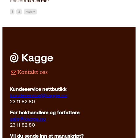
Pocket
99
kr
Les mer
1
2
Neste →
Kontakt oss
Kundeservice nettbutikk
kundeservice@kagge.no
23 11 82 80
For bokhandlere og forfattere
salg@kagge.no
23 11 82 80
Vil du sende inn et manuskript?