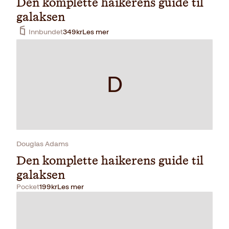
Den komplette haikerens guide til
galaksen
Innbundet
349
kr
Les mer
D
Douglas Adams
Den komplette haikerens guide til
galaksen
Pocket
199
kr
Les mer