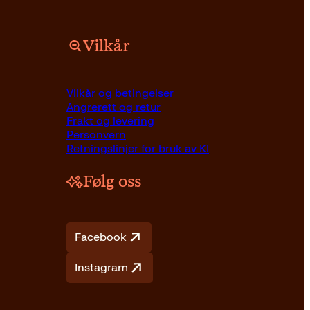
Vilkår
Vilkår og betingelser
Angrerett og retur
Frakt og levering
Personvern
Retningslinjer for bruk av KI
Følg oss
Facebook
Instagram