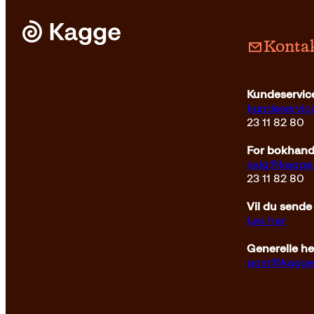
Kontak
Kundeservice
kundeservi
23 11 82 80
For bokhandl
salg@kagge
23 11 82 80
Vil du sende
Les her
Generelle h
post@kagge