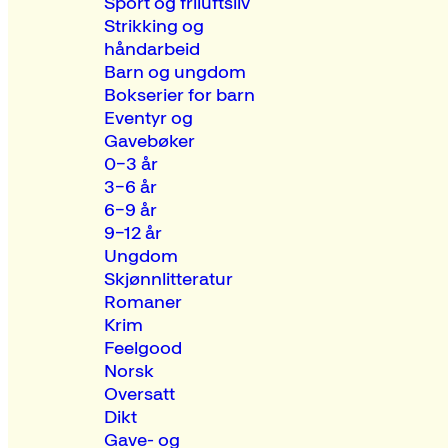
Sport og friluftsliv
Strikking og
håndarbeid
Barn og ungdom
Bokserier for barn
Eventyr og
Gavebøker
0–3 år
3–6 år
6–9 år
9–12 år
Ungdom
Skjønnlitteratur
Romaner
Krim
Feelgood
Norsk
Oversatt
Dikt
Gave- og