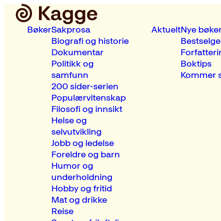
Bøker
Sakprosa
Aktuelt
Nye bøke
Biografi og historie
Bestselge
Dokumentar
Forfatteri
Politikk og
Boktips
samfunn
Kommer s
200 sider-serien
Populærvitenskap
Filosofi og innsikt
Helse og
selvutvikling
Jobb og ledelse
Foreldre og barn
Humor og
underholdning
Hobby og fritid
Mat og drikke
Reise