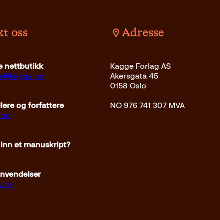
t oss
Adresse
 nettbutikk
Kagge Forlag AS
ce@kagge.no
Akersgata 45
0158 Oslo
ere og forfattere
NO 976 741 307 MVA
.no
 inn et manuskript?
envendelser
.no