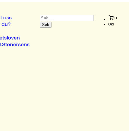
Søk
t oss
0
etter:
r du?
0
kr
etsloven
.Stenersens