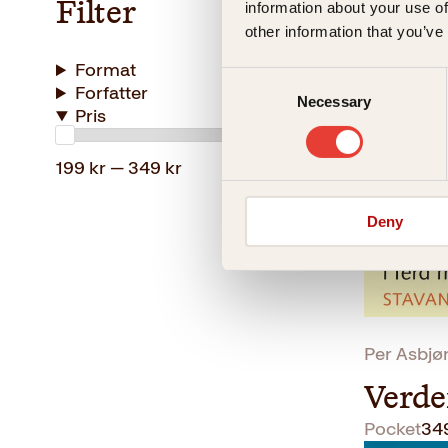
Filter
information about your use of
Verde
other information that you’ve
Pocket
39
Format
Consent
Forfatter
Necessary
Selection
Pris
199 kr — 349 kr
Deny
Per Asbjør
Verde
Pocket
34