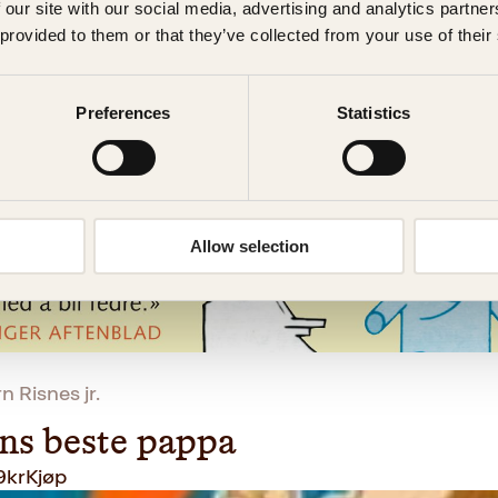
 our site with our social media, advertising and analytics partn
ns beste pappa
 provided to them or that they’ve collected from your use of their
O
N
9
kr
262
kr
Kjøp
p
å
Preferences
Statistics
p
v
r
æ
i
r
n
e
n
n
Allow selection
e
d
l
e
i
p
g
r
p
i
r
s
n Risnes jr.
i
e
s
r
ns beste pappa
v
:
9
kr
Kjøp
a
2