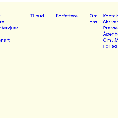
r
Tilbud
Forfattere
Om
Kontak
re
oss
Skrive
ntervjuer
Presse
Åpenh
nart
Om J.M
Forlag