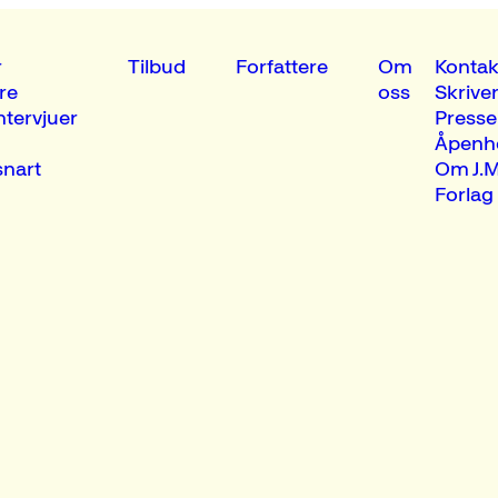
r
Tilbud
Forfattere
Om
Kontak
re
oss
Skrive
ntervjuer
Presse
Åpenh
nart
Om J.M
Forlag