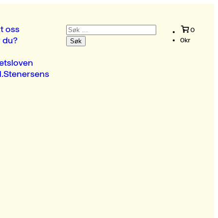
Søk
t oss
0
etter:
r du?
0
kr
etsloven
.Stenersens