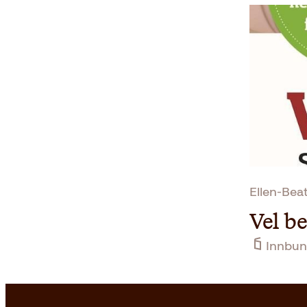
Ellen-Bea
Vel b
Innbun