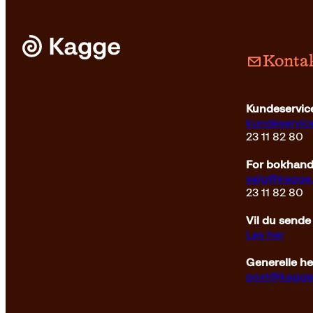
Kontak
Kundeservice
kundeservi
23 11 82 80
For bokhandl
salg@kagge
23 11 82 80
Vil du sende
Les her
Generelle h
post@kagge