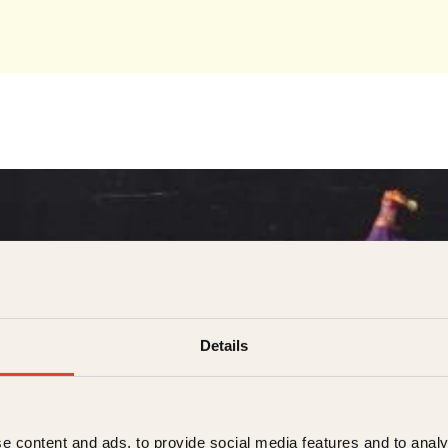
Details
e, Medici, Mike Newton
e content and ads, to provide social media features and to analy