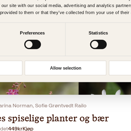
 our site with our social media, advertising and analytics partn
ket i frukt
 provided to them or that they’ve collected from your use of their
det
299
kr
Les mer
Preferences
Statistics
Allow selection
arina Norman, Sofie Grøntvedt Railo
s spiselige planter og bær
det
449
kr
Kjøp