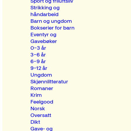
Sport og friluftsliv
Strikking og
håndarbeid
Barn og ungdom
Bokserier for barn
Eventyr og
Gavebøker
0–3 år
3–6 år
6–9 år
9–12 år
Ungdom
Skjønnlitteratur
Romaner
Krim
Feelgood
Norsk
Oversatt
Dikt
Gave- og