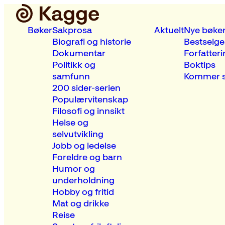
Bøker
Sakprosa
Aktuelt
Nye bøke
Biografi og historie
Bestselge
Dokumentar
Forfatteri
Politikk og
Boktips
samfunn
Kommer s
200 sider-serien
Populærvitenskap
Filosofi og innsikt
Helse og
selvutvikling
Jobb og ledelse
Foreldre og barn
Humor og
underholdning
Hobby og fritid
Mat og drikke
Reise