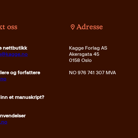
i
r
n
e
n
n
e
d
t oss
Adresse
l
e
i
p
g
r
 nettbutikk
Kagge Forlag AS
p
i
ce@kagge.no
Akersgata 45
r
s
0158 Oslo
i
e
s
r
ere og forfattere
NO 976 741 307 MVA
v
:
.no
a
2
r
7
 inn et manuskript?
:
9
4
k
4
r
envendelser
9
.
.no
k
r