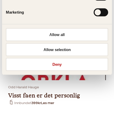
Tor Edvin Dahl
Marketing
Min bestemor elsket Synnøve
Finden
Innbundet
339
kr
Les mer
Allow all
Allow selection
Deny
Odd Harald Hauge
Visst faen er det personlig
Innbundet
399
kr
Les mer