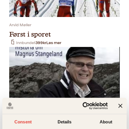
Arvid Møller
Først i sporet
Innbundet
399
kr
Les mer
Olav Garvik
Gründer i grov sjø
Consent
Details
About
Innbundet
399
kr
Les mer