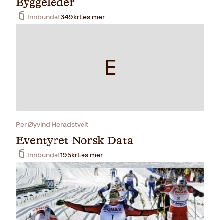
Byggeleder
Innbundet
349
kr
Les mer
E
Per Øyvind Heradstveit
Eventyret Norsk Data
Innbundet
195
kr
Les mer