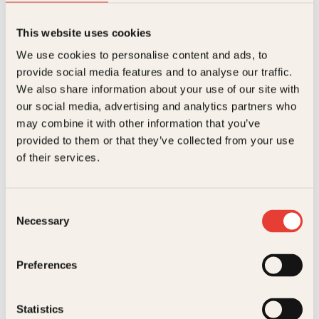
This website uses cookies
We use cookies to personalise content and ads, to
provide social media features and to analyse our traffic.
We also share information about your use of our site with
our social media, advertising and analytics partners who
may combine it with other information that you’ve
provided to them or that they’ve collected from your use
Jacob Trumpy
of their services.
Høyt spill
Innbundet
349
kr
Kjøp
Consent
Necessary
Selection
Preferences
Statistics