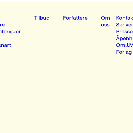
r
Tilbud
Forfattere
Om
Kontak
re
oss
Skrive
ntervjuer
Presse
Åpenh
nart
Om J.M
Forlag