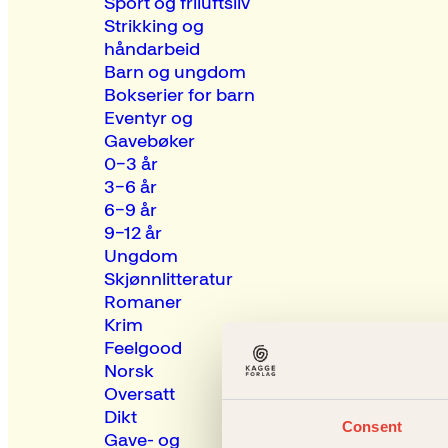
Sport og friluftsliv
Strikking og
håndarbeid
Barn og ungdom
Bokserier for barn
Eventyr og
Gavebøker
0–3 år
3–6 år
6–9 år
9–12 år
Ungdom
Skjønnlitteratur
Romaner
Krim
Feelgood
Norsk
Oversatt
Dikt
Consent
Gave- og