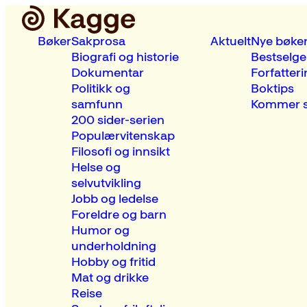
Bøker
Sakprosa
Aktuelt
Nye bøke
Biografi og historie
Bestselge
Dokumentar
Forfatteri
Politikk og
Boktips
samfunn
Kommer s
200 sider-serien
Populærvitenskap
Filosofi og innsikt
Helse og
selvutvikling
Jobb og ledelse
Foreldre og barn
Humor og
underholdning
Hobby og fritid
Mat og drikke
Reise