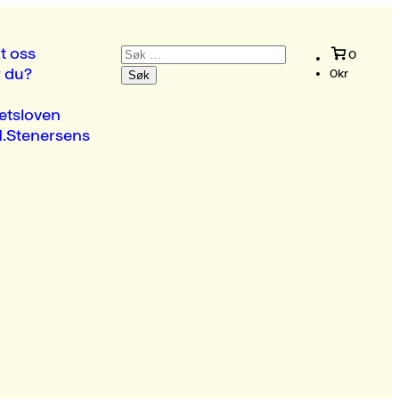
Søk
t oss
0
etter:
r du?
0
kr
etsloven
.Stenersens