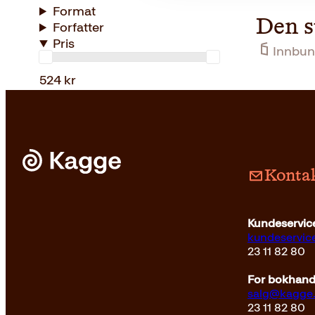
Format
Den s
Forfatter
Pris
Innbun
524 kr
Kontak
Kundeservice
kundeservi
23 11 82 80
For bokhandl
salg@kagge
23 11 82 80