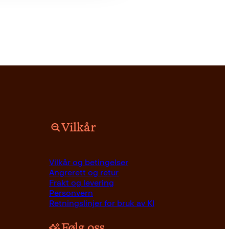
Vilkår
Vilkår og betingelser
Angrerett og retur
Frakt og levering
Personvern
Retningslinjer for bruk av KI
Følg oss