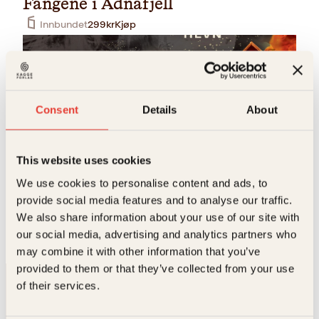
Fangene i Adnafjell
Innbundet
299
kr
Kjøp
Consent
Details
About
This website uses cookies
Svein Tindberg
We use cookies to personalise content and ads, to
provide social media features and to analyse our traffic.
Sølvdronningens hevn
We also share information about your use of our site with
Innbundet
299
kr
Kjøp
our social media, advertising and analytics partners who
may combine it with other information that you’ve
provided to them or that they’ve collected from your use
of their services.