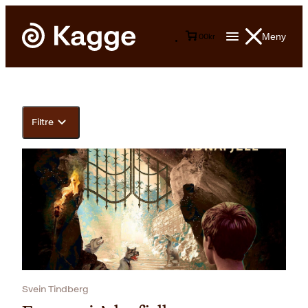
Meny
0
0
kr
Filtre
Svein Tindberg