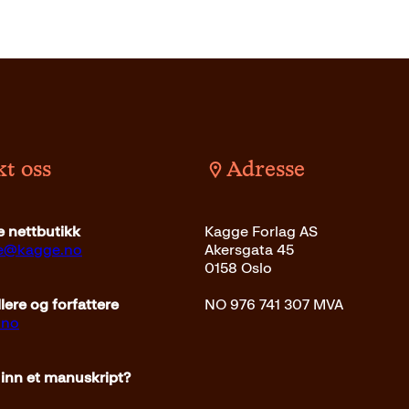
t oss
Adresse
 nettbutikk
Kagge Forlag AS
ce@kagge.no
Akersgata 45
0158 Oslo
ere og forfattere
NO 976 741 307 MVA
.no
 inn et manuskript?