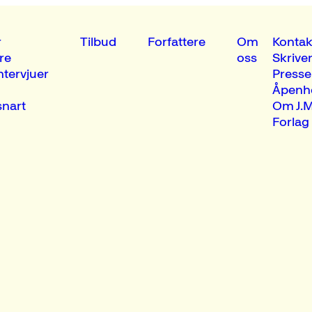
r
Tilbud
Forfattere
Om
Kontak
re
oss
Skrive
ntervjuer
Presse
Åpenh
nart
Om J.M
Forlag