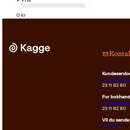
Pris
0 kr
Kontak
Kundeservice
kundeservi
23 11 82 80
For bokhandl
salg@kagge
23 11 82 80
Vil du sende
Les her