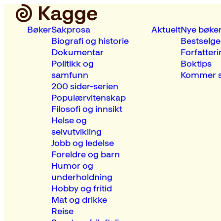
Bøker
Sakprosa
Aktuelt
Nye bøke
Biografi og historie
Bestselge
Dokumentar
Forfatteri
Politikk og
Boktips
samfunn
Kommer s
200 sider-serien
Populærvitenskap
Filosofi og innsikt
Helse og
selvutvikling
Jobb og ledelse
Foreldre og barn
Humor og
underholdning
Hobby og fritid
Mat og drikke
Reise