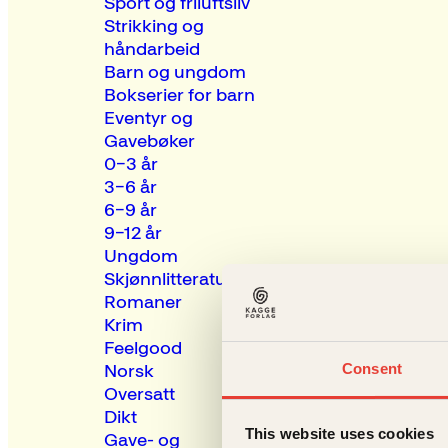
Sport og friluftsliv
Strikking og
håndarbeid
Barn og ungdom
Bokserier for barn
Eventyr og
Gavebøker
0–3 år
3–6 år
6–9 år
9–12 år
Ungdom
Skjønnlitteratur
Romaner
Krim
Feelgood
Consent
Norsk
Oversatt
Dikt
This website uses cookies
Gave- og