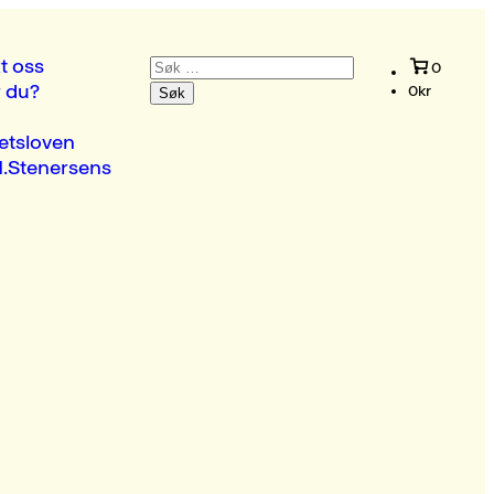
Søk
t oss
0
etter:
r du?
0
kr
etsloven
.Stenersens