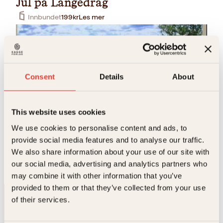
Jul på Langedrag
Innbundet
199
kr
Les mer
Consent
Details
About
This website uses cookies
Arne Nævra, Ingvill T. Plesner
We use cookies to personalise content and ads, to
provide social media features and to analyse our traffic.
Livet på Langedrag
We also share information about your use of our site with
Innbundet
199
kr
Les mer
our social media, advertising and analytics partners who
may combine it with other information that you’ve
provided to them or that they’ve collected from your use
of their services.