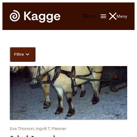
Meny
0
0
kr
Filtre
Eva Thorson, Ingvill T. Plesner