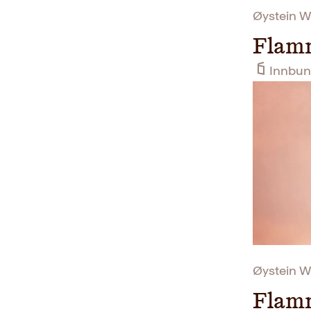
Øystein W
Flamm
Innbun
Øystein W
Flamm