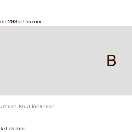
det
298
kr
Les mer
B
llumsen, Knut Johansen
9
kr
Les mer