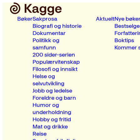
Bøker
Sakprosa
Aktuelt
Nye bøke
Biografi og historie
Bestselge
Dokumentar
Forfatteri
Politikk og
Boktips
samfunn
Kommer s
200 sider-serien
Populærvitenskap
Filosofi og innsikt
Helse og
selvutvikling
Jobb og ledelse
Foreldre og barn
Humor og
underholdning
Hobby og fritid
Mat og drikke
Reise