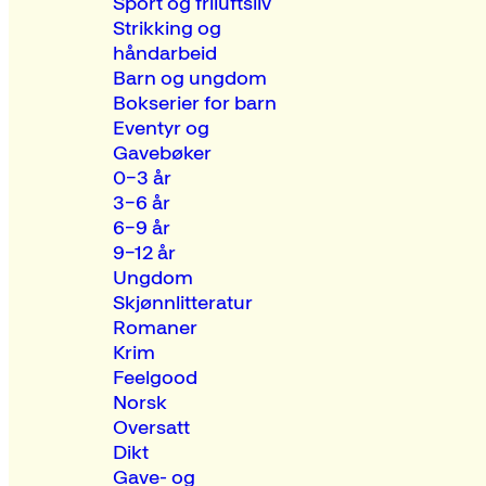
Sport og friluftsliv
Strikking og
håndarbeid
Barn og ungdom
Bokserier for barn
Eventyr og
Gavebøker
0–3 år
3–6 år
6–9 år
9–12 år
Ungdom
Skjønnlitteratur
Romaner
Krim
Feelgood
Norsk
Oversatt
Dikt
Gave- og