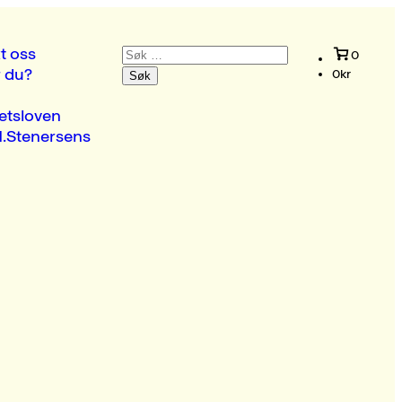
Søk
t oss
0
etter:
r du?
0
kr
etsloven
.Stenersens