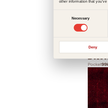
other information that you’ve
Consent
Necessary
Selection
Eskil Engd
Deny
Berse
Pocket
99