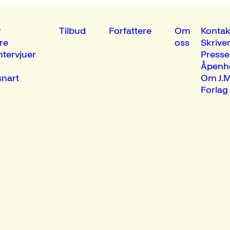
r
Tilbud
Forfattere
Om
Kontak
re
oss
Skrive
ntervjuer
Presse
Åpenh
nart
Om J.M
Forlag