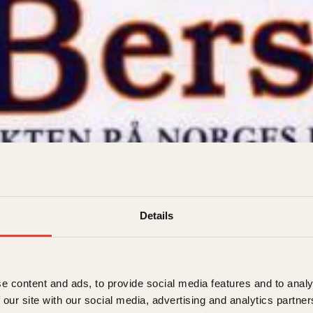
al
Details
rk
det
349
kr
Les mer
e content and ads, to provide social media features and to analy
 our site with our social media, advertising and analytics partn