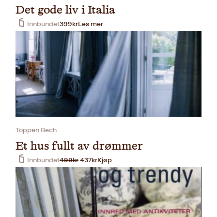
Det gode liv i Italia
Innbundet
399
kr
Les mer
Toppen Bech
Et hus fullt av drømmer
O
N
Innbundet
499
kr
437
kr
Kjøp
p
å
p
v
r
æ
i
r
n
e
n
n