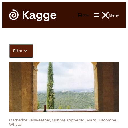
Meny
0
0
kr
Filtre
Catherine Fairweather, Gunnar Kopperud, Mark Luscombe,
Whyte