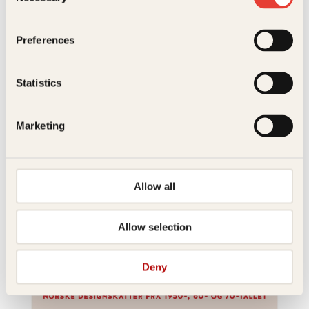
Selection
Mari Melilot
Preferences
Hjemmesydd
Innbundet
449
kr
Kjøp
Statistics
Marketing
Allow all
Allow selection
Hege Larsen, Lene Agnete Imbsen
Ly for natten
Deny
Innbundet
299
kr
Les mer