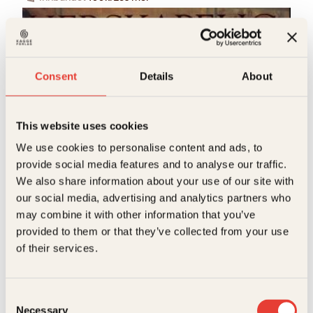
Consent
Details
About
This website uses cookies
We use cookies to personalise content and ads, to
Solveig Hisdal, Toppen Bech
provide social media features and to analyse our traffic.
Herskapelig
We also share information about your use of our site with
Innbundet
499
kr
Les mer
our social media, advertising and analytics partners who
may combine it with other information that you’ve
provided to them or that they’ve collected from your use
of their services.
Consent
Necessary