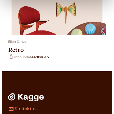
Ellen Ørnes
Retro
Innbundet
449
kr
Kjøp
Kontakt oss