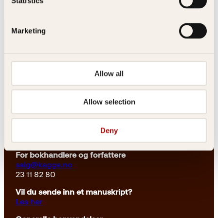
Statistics
r
1
:
8
2
k
Marketing
4
r
9
.
k
r
.
Allow all
Kontakt oss
Allow selection
Kundeservice nettbutikk
kundeservice@kagge.no
Deny
23 11 82 80
For bokhandlere og forfattere
salg@kagge.no
23 11 82 80
Vil du sende inn et manuskript?
Les her