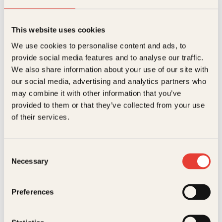
This website uses cookies
Ingeborg Glambek
We use cookies to personalise content and ads, to
provide social media features and to analyse our traffic.
Om kunst i dei siste 150 åra
We also share information about your use of our site with
O
N
Innbundet
249
kr
218
kr
Kjøp
our social media, advertising and analytics partners who
p
å
p
v
may combine it with other information that you’ve
r
æ
provided to them or that they’ve collected from your use
i
r
of their services.
O
n
e
n
n
e
d
l
e
Consent
i
p
Necessary
Selection
g
r
p
i
r
s
Odd Nerdrum
i
e
Preferences
On kitsch
s
r
v
:
Innbundet
229
kr
Les mer
a
2