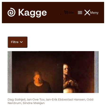
Meny
0
0
kr
Filtre
Dag Solhjell, Jan Ove Tuv, Jan-Erik Ebbestad Hansen, Odd
Nerdrum, Sindre Mekjan