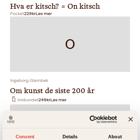
Hva er kitsch? = On kitsch
Pocket
229
kr
Les mer
O
Ingeborg Glambek
Om kunst de siste 200 år
Innbundet
249
kr
Les mer
O
Consent
Details
About