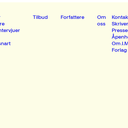
r
Tilbud
Forfattere
Om
Kontak
re
oss
Skrive
ntervjuer
Presse
Åpenh
nart
Om J.M
Forlag