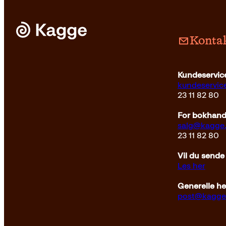
Kontak
Kundeservice
kundeservi
23 11 82 80
For bokhandl
salg@kagge
23 11 82 80
Vil du sende
Les her
Generelle h
post@kagge