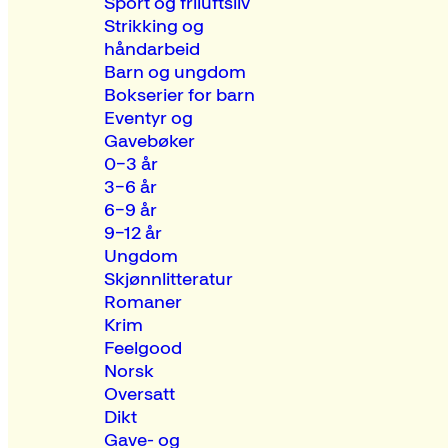
Sport og friluftsliv
Strikking og
håndarbeid
Barn og ungdom
Bokserier for barn
Eventyr og
Gavebøker
0–3 år
3–6 år
6–9 år
9–12 år
Ungdom
Skjønnlitteratur
Romaner
Krim
Feelgood
Norsk
Oversatt
Dikt
Gave- og