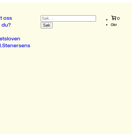
Søk
t oss
0
etter:
r du?
0
kr
etsloven
.Stenersens