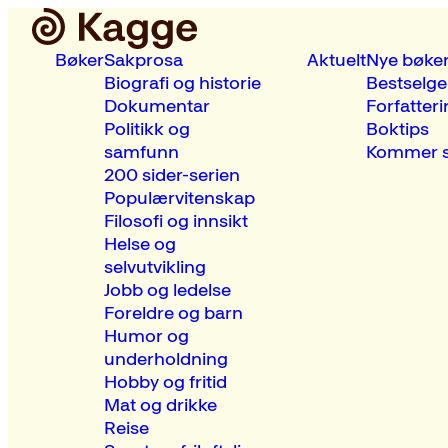
Bøker
Sakprosa
Aktuelt
Nye bøke
Biografi og historie
Bestselge
Dokumentar
Forfatteri
Politikk og
Boktips
samfunn
Kommer s
200 sider-serien
Populærvitenskap
Filosofi og innsikt
Helse og
selvutvikling
Jobb og ledelse
Foreldre og barn
Humor og
underholdning
Hobby og fritid
Mat og drikke
Reise