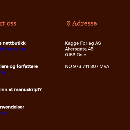
n
e
n
n
e
d
t oss
Adresse
l
e
i
p
g
r
 nettbutikk
Kagge Forlag AS
p
i
ce@kagge.no
Akersgata 45
r
s
0158 Oslo
i
e
s
r
ere og forfattere
NO 976 741 307 MVA
v
:
.no
a
3
r
4
 inn et manuskript?
:
9
3
k
9
r
envendelser
9
.
.no
k
r