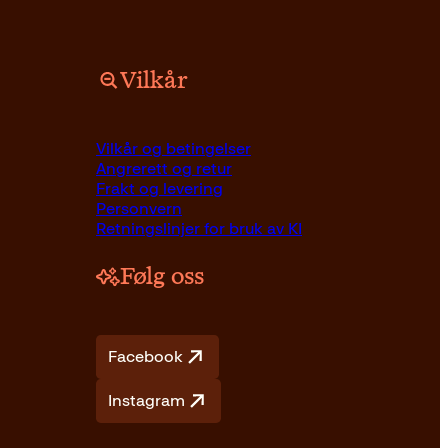
Vilkår
Vilkår og betingelser
Angrerett og retur
Frakt og levering
Personvern
Retningslinjer for bruk av KI
Følg oss
Facebook
Instagram