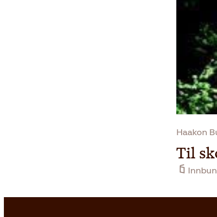
Haakon B
Til s
Innbun