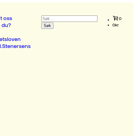
Søk
t oss
0
etter:
r du?
0
kr
etsloven
.Stenersens