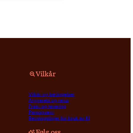
Vilkår
Vilkår og betingelser
Angrerett og retur
Frakt og levering
Personvern
Retningslinjer for bruk av KI
Følg oss