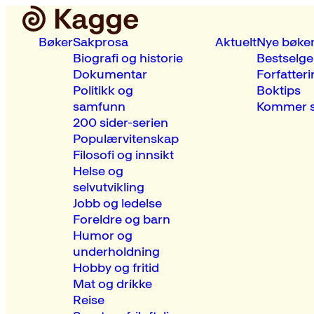
Bøker
Sakprosa
Aktuelt
Nye bøke
Biografi og historie
Bestselge
Dokumentar
Forfatteri
Politikk og
Boktips
samfunn
Kommer s
200 sider-serien
Populærvitenskap
Filosofi og innsikt
Helse og
selvutvikling
Jobb og ledelse
Foreldre og barn
Humor og
underholdning
Hobby og fritid
Mat og drikke
Reise