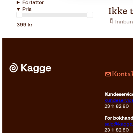
Forfatter
Pris
Ikke 
Innbun
399 kr
Kontak
Kundeservice
kundeservi
23 11 82 80
For bokhandl
salg@kagge
23 11 82 80