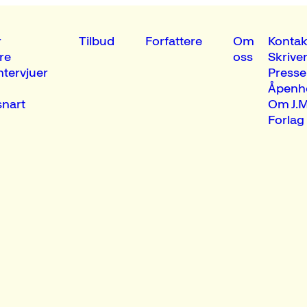
r
Tilbud
Forfattere
Om
Kontak
re
oss
Skrive
ntervjuer
Presse
Åpenh
nart
Om J.M
Forlag