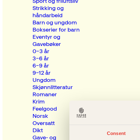
Sport og friluftsliv
Strikking og
håndarbeid
Barn og ungdom
Bokserier for barn
Eventyr og
Gavebøker
0–3 år
3–6 år
6–9 år
9–12 år
Ungdom
Skjønnlitteratur
Romaner
Krim
Feelgood
Norsk
Oversatt
Dikt
Consent
Gave- og