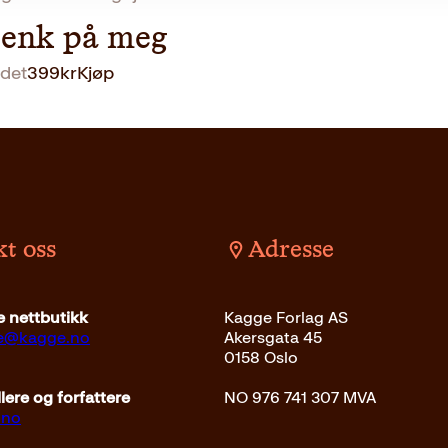
tenk på meg
det
399
kr
Kjøp
t oss
Adresse
 nettbutikk
Kagge Forlag AS
ce@kagge.no
Akersgata 45
0158 Oslo
ere og forfattere
NO 976 741 307 MVA
.no