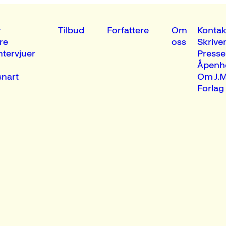
r
Tilbud
Forfattere
Om
Kontak
re
oss
Skrive
ntervjuer
Presse
Åpenh
nart
Om J.M
Forlag