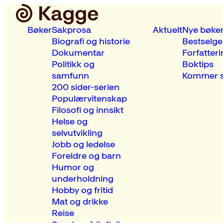
Bøker
Sakprosa
Aktuelt
Nye bøke
Biografi og historie
Bestselge
Dokumentar
Forfatteri
Politikk og
Boktips
samfunn
Kommer s
200 sider-serien
Populærvitenskap
Filosofi og innsikt
Helse og
selvutvikling
Jobb og ledelse
Foreldre og barn
Humor og
underholdning
Hobby og fritid
Mat og drikke
Reise