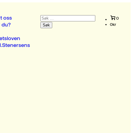
Søk
t oss
0
etter:
r du?
0
kr
etsloven
.Stenersens