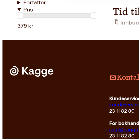
Forfatter
Pris
Tid ti
Innbun
379 kr
Kontak
Kundeservice
kundeservi
23 11 82 80
For bokhandl
salg@kagge
23 11 82 80