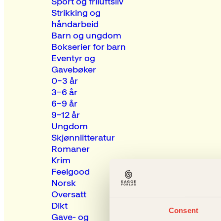
Sport og friluftsliv
Strikking og
håndarbeid
Barn og ungdom
Bokserier for barn
Eventyr og
Gavebøker
0–3 år
3–6 år
6–9 år
9–12 år
Ungdom
Skjønnlitteratur
Romaner
Krim
Feelgood
Norsk
Oversatt
Dikt
Consent
Gave- og