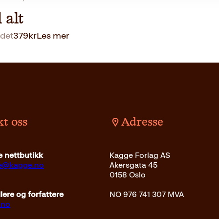
l alt
det
379
kr
Les mer
t oss
Adresse
 nettbutikk
Kagge Forlag AS
ce@kagge.no
Akersgata 45
0158 Oslo
ere og forfattere
NO 976 741 307 MVA
.no