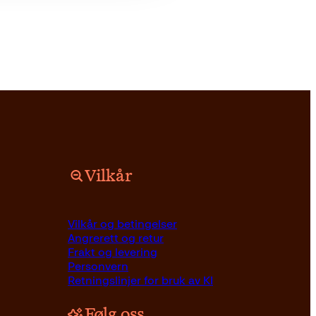
Vilkår
Vilkår og betingelser
Angrerett og retur
Frakt og levering
Personvern
Retningslinjer for bruk av KI
Følg oss