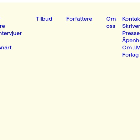
r
Tilbud
Forfattere
Om
Kontak
re
oss
Skrive
ntervjuer
Presse
Åpenh
nart
Om J.M
Forlag