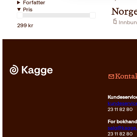
Forfatter
Pris
Norge
Innbun
299 kr
Kontak
Kundeservice
kundeservi
23 11 82 80
For bokhandl
salg@kagge
23 11 82 80