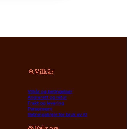
Vilkår
Vilkår og betingelser
Angrerett og retur
Frakt og levering
Personvern
Retningslinjer for bruk av KI
Følg oss