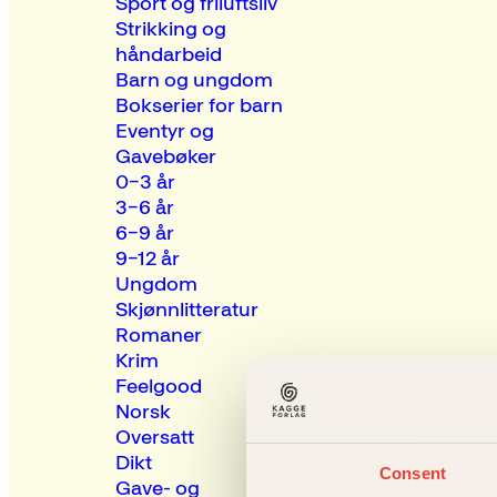
Sport og friluftsliv
Strikking og
håndarbeid
Barn og ungdom
Bokserier for barn
Eventyr og
Gavebøker
0–3 år
3–6 år
6–9 år
9–12 år
Ungdom
Skjønnlitteratur
Romaner
Krim
Feelgood
Norsk
Oversatt
Dikt
Consent
Gave- og