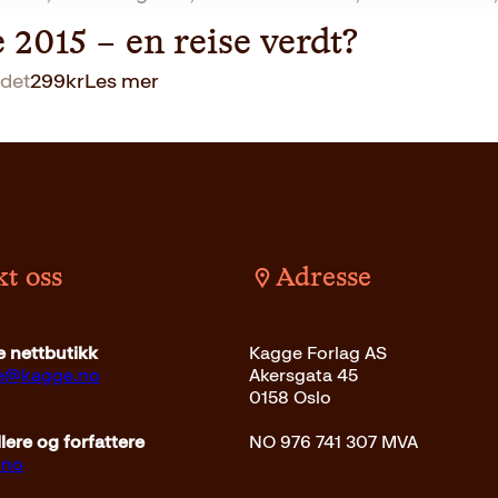
 2015 – en reise verdt?
det
299
kr
Les mer
t oss
Adresse
 nettbutikk
Kagge Forlag AS
ce@kagge.no
Akersgata 45
0158 Oslo
ere og forfattere
NO 976 741 307 MVA
.no