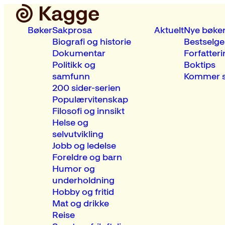
Bøker
Sakprosa
Aktuelt
Nye bøke
Biografi og historie
Bestselge
Dokumentar
Forfatteri
Politikk og
Boktips
samfunn
Kommer s
200 sider-serien
Populærvitenskap
Filosofi og innsikt
Helse og
selvutvikling
Jobb og ledelse
Foreldre og barn
Humor og
underholdning
Hobby og fritid
Mat og drikke
Reise