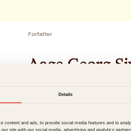
Forfatter
Aage Georg Si
Details
AAGE GEORG SIVERTSEN
er utdannet hist
rekke bøker og også laget flere dokumenta
e content and ads, to provide social media features and to analy
en
 our site with our social media, advertising and analytics partn