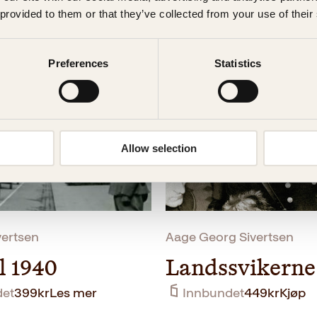
 provided to them or that they’ve collected from your use of their
Preferences
Statistics
Allow selection
vertsen
Aage Georg Sivertsen
il 1940
Landssvikerne
det
399
kr
Les mer
Innbundet
449
kr
Kjøp