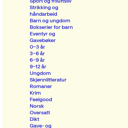
Sport og friluftsliv
Strikking og
håndarbeid
Barn og ungdom
Bokserier for barn
Eventyr og
Gavebøker
0–3 år
3–6 år
6–9 år
9–12 år
Ungdom
Skjønnlitteratur
Romaner
Krim
Feelgood
Norsk
Oversatt
Dikt
Gave- og