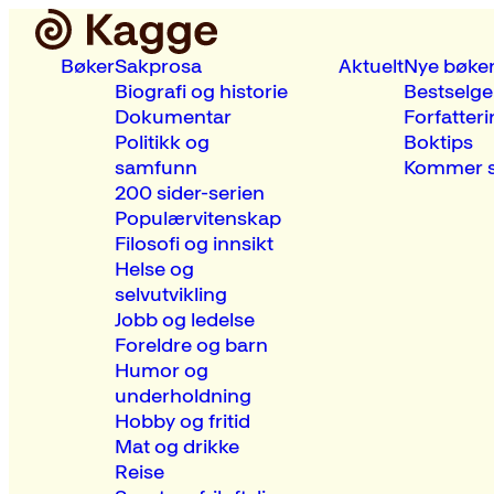
Bøker
Sakprosa
Aktuelt
Nye bøke
Biografi og historie
Bestselge
Dokumentar
Forfatteri
Politikk og
Boktips
samfunn
Kommer s
200 sider-serien
Populærvitenskap
Filosofi og innsikt
Helse og
selvutvikling
Jobb og ledelse
Foreldre og barn
Humor og
underholdning
Hobby og fritid
Mat og drikke
Reise