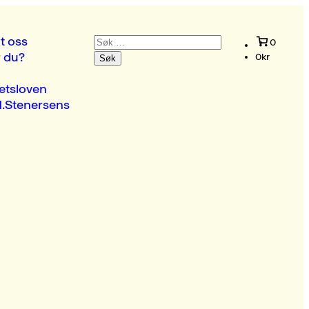
Søk
t oss
0
etter:
r du?
0
kr
etsloven
.Stenersens