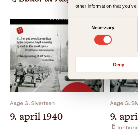
other information that you’ve
Consent
Necessary
Selection
Deny
Aage G. Sivertsen
Aage G. Si
9. april 1940
9. apr
Innbun