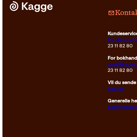
Kontak
Kundeservice
kundeservi
23 11 82 80
For bokhandl
salg@kagge
23 11 82 80
Vil du sende
Les her
Generelle h
post@kagge