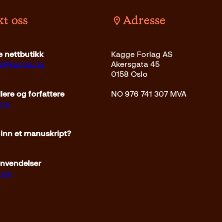
t oss
Adresse
 nettbutikk
Kagge Forlag AS
ce@kagge.no
Akersgata 45
0158 Oslo
ere og forfattere
NO 976 741 307 MVA
.no
 inn et manuskript?
envendelser
.no