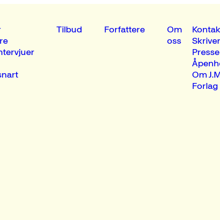
r
Tilbud
Forfattere
Om
Kontak
re
oss
Skrive
ntervjuer
Presse
Åpenh
nart
Om J.M
Forlag