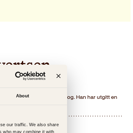
vertsen
About
oriker, forfatter og kriminolog. Han har utgitt en
rer for NRK og TV 2.
se our traffic. We also share
ers who may combine it with