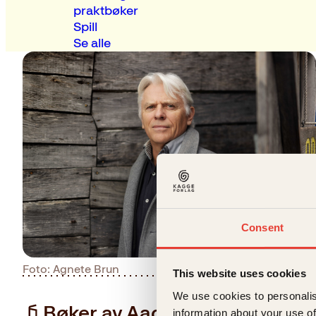
praktbøker
Spill
Se alle
Consent
Foto: Agnete Brun
Last ned pressebilder
This website uses cookies
We use cookies to personalis
Bøker av Aage Georg Siverts
information about your use of