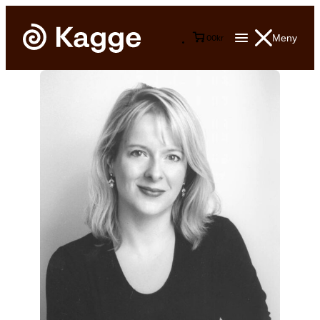
Meny
0
0
kr