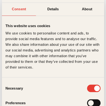
Consent
Details
About
This website uses cookies
We use cookies to personalise content and ads, to
provide social media features and to analyse our traffic.
We also share information about your use of our site with
Pocket
99
kr
Les mer
Allison Pearson, Nina Aspen
Allison Pearson, Nina Aspen
our social media, advertising and analytics partners who
may combine it with other information that you’ve
Jeg fatter ikke
Jeg tror jeg
provided to them or that they’ve collected from your use
hvordan hun får
elsker deg
of their services.
det til
Pocket
149
kr
Les mer
Consent
Necessary
Selection
Preferences