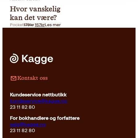
Hvor vanskelig
kan det være?
Opprinnelig
Nåværende
Pocket
179
kr
157
kr
Les mer
pris
pris
var:
er:
179kr.
157kr.
Kontakt oss
Kundeservice nettbutikk
kundeservice@kagge.no
23 11 82 80
For bokhandlere og forfattere
salg@kagge.no
23 11 82 80