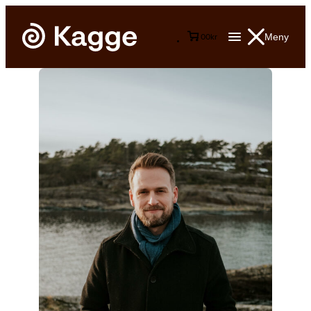
Meny
0
0
kr