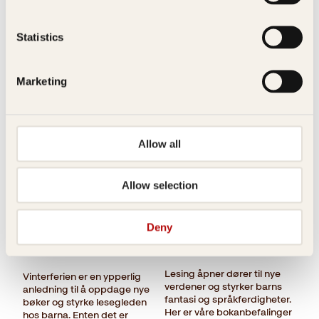
anbefalinger som garantert
vil gjøre påsken ekstra
spennende.
Statistics
Marketing
Allow all
Bøker barna
Leseglede i
elsker: Fra
vinterferien:
Allow selection
mysterier til
Anbefalte
magi og
barnebøker
Deny
historie 🍂📚
for ulike aldre
Lesing åpner dører til nye
Vinterferien er en ypperlig
verdener og styrker barns
anledning til å oppdage nye
fantasi og språkferdigheter.
bøker og styrke lesegleden
Her er våre bokanbefalinger
hos barna. Enten det er