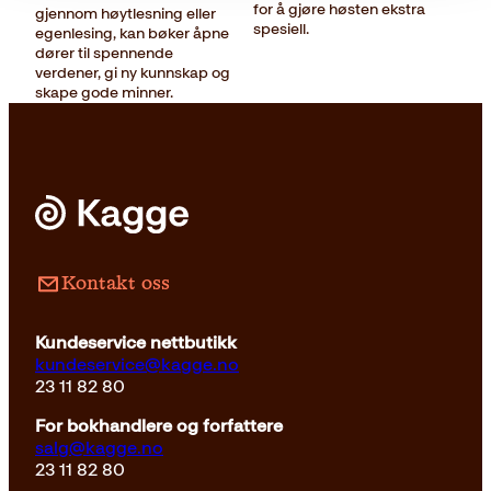
for å gjøre høsten ekstra
gjennom høytlesning eller
spesiell.
egenlesing, kan bøker åpne
dører til spennende
verdener, gi ny kunnskap og
skape gode minner.
Kontakt oss
Kundeservice nettbutikk
kundeservice@kagge.no
23 11 82 80
For bokhandlere og forfattere
salg@kagge.no
23 11 82 80