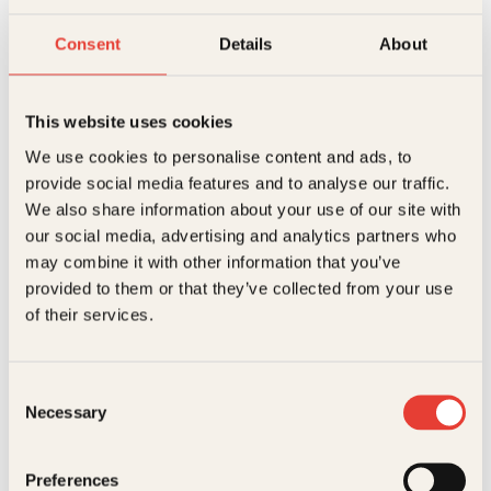
Innbundet
379
kr
Kjøp
Consent
Details
About
Artikler
Se flere artikler
This website uses cookies
We use cookies to personalise content and ads, to
provide social media features and to analyse our traffic.
We also share information about your use of our site with
our social media, advertising and analytics partners who
may combine it with other information that you’ve
provided to them or that they’ve collected from your use
Påskekrim for
of their services.
store og små
Barnas
bokfavoritter
Herlige boktips for deg som
Consent
elsker påskekrim! Enten du
Necessary
Selection
vil ha nervepirrende
Lurer du på hvilke
spenning for voksne eller
barnebøker du skal velge for
engasjerende mysterier for
å engasjere til leseglede og
Preferences
barn, har vi samlet noen
leselyst?