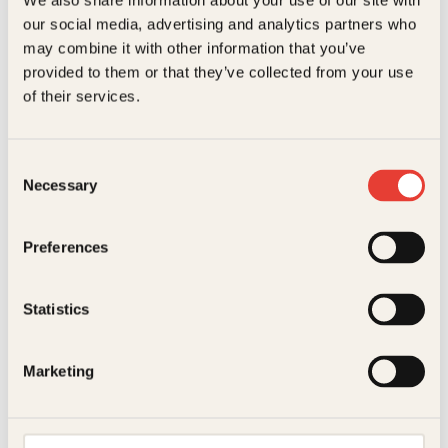
We also share information about your use of our site with
Innbundet
199
kr
Les mer
our social media, advertising and analytics partners who
may combine it with other information that you’ve
provided to them or that they’ve collected from your use
of their services.
Consent
Necessary
Selection
Innbundet
249
kr
Les mer
ÆsopBendik Kaltenborn,
ÆsopBendik Kaltenborn,
Preferences
Anne B. Ragde
Anne B. Ragde
Eselet og
Haren og
Statistics
selskapshunden
skilpadden
Innbundet
249
kr
Les mer
Innbundet
199
kr
Les mer
Marketing