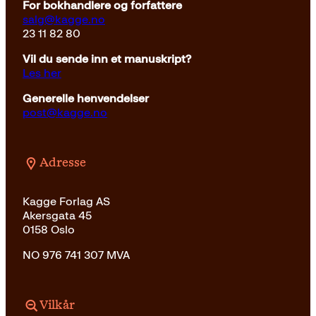
For bokhandlere og forfattere
salg@kagge.no
23 11 82 80
Vil du sende inn et manuskript?
Les her
Generelle henvendelser
post@kagge.no
Adresse
Kagge Forlag AS
Akersgata 45
0158 Oslo
NO 976 741 307 MVA
Vilkår