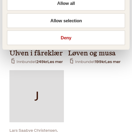
Allow all
Allow selection
Deny
ÆsopBendik Kaltenborn,
ÆsopBendik Kaltenborn,
Anne B. Ragde
Anne B. Ragde
Ulven i fåreklær
Løven og musa
Innbundet
249
kr
Les mer
Innbundet
199
kr
Les mer
J
Lars Saabye Christensen,