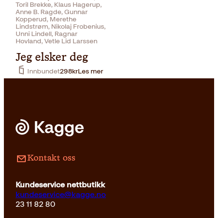
Toril Brekke, Klaus Hagerup,
Anne B. Ragde, Gunnar
Kopperud, Merethe
Lindstrøm, Nikolaj Frobenius,
Unni Lindell, Ragnar
Hovland, Vetle Lid Larssen
Jeg elsker deg
Innbundet
298
kr
Les mer
Kontakt oss
Kundeservice nettbutikk
kundeservice@kagge.no
23 11 82 80