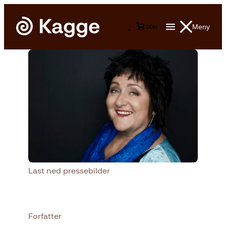
Meny
0
0
kr
Last ned pressebilder
Forfatter