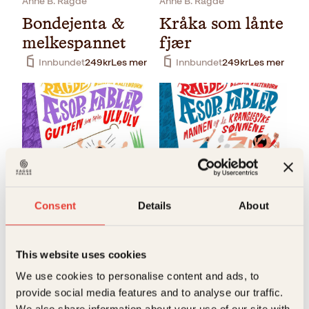
Anne B. Ragde
Anne B. Ragde
Bondejenta &
Kråka som lånte
melkespannet
fjær
Innbundet
249
kr
Les mer
Innbundet
249
kr
Les mer
Consent
Details
About
ÆsopBendik Kaltenborn,
ÆsopBendik Kaltenborn,
Anne B. Ragde
Anne B. Ragde
This website uses cookies
Gutten som
Mannen og de
ropte ulv, ulv
kranglesyke
We use cookies to personalise content and ads, to
provide social media features and to analyse our traffic.
sønnene