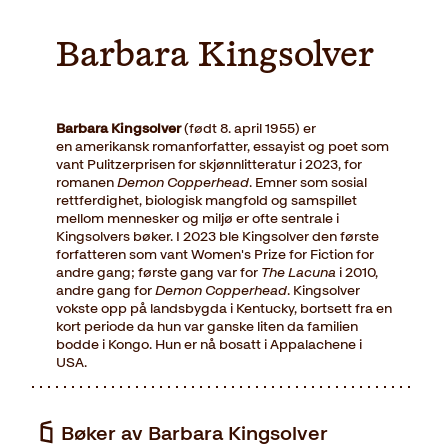
Barbara Kingsolver
Barbara Kingsolver
(født 8. april 1955) er
en amerikansk romanforfatter, essayist og poet som
vant Pulitzerprisen for skjønnlitteratur i 2023, for
romanen
Demon Copperhead
. Emner som sosial
rettferdighet, biologisk mangfold og samspillet
mellom mennesker og miljø er ofte sentrale i
Kingsolvers bøker. I 2023 ble Kingsolver den første
forfatteren som vant Women's Prize for Fiction for
andre gang; første gang var for
The
Lacuna
i 2010,
andre gang for
Demon Copperhead
. Kingsolver
vokste opp på landsbygda i Kentucky, bortsett fra en
kort periode da hun var ganske liten da familien
bodde i Kongo. Hun er nå bosatt i Appalachene i
USA.
Bøker av Barbara Kingsolver