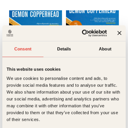
Consent
Details
About
Barbara Kingsolver
Barbara Kingsolver
This website uses cookies
Demon
Demon
We use cookies to personalise content and ads, to
provide social media features and to analyse our traffic.
Copperhead
Copperhead
We also share information about your use of our site with
Innbundet
449
kr
Kjøp
our social media, advertising and analytics partners who
may combine it with other information that you’ve
Artikler
Se flere artikler
provided to them or that they’ve collected from your use
of their services.