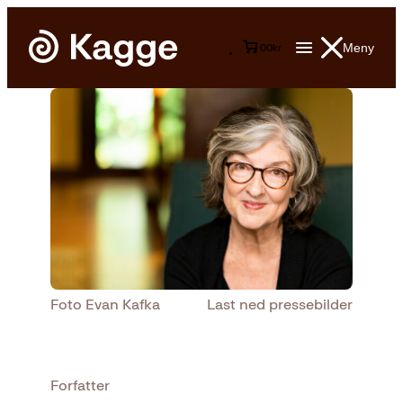
Meny
0
0
kr
Foto Evan Kafka
Last ned pressebilder
Forfatter