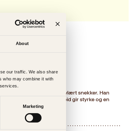
About
se our traffic. We also share
ers who may combine it with
 services.
g er utdannet murer og selvlært snekker. Han
jonelt håndverk og hardt arbeid gir styrke og en
Marketing