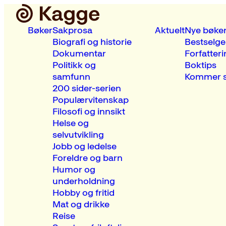
Bøker
Sakprosa
Aktuelt
Nye bøke
Biografi og historie
Bestselge
Dokumentar
Forfatteri
Politikk og
Boktips
samfunn
Kommer s
200 sider-serien
Populærvitenskap
Filosofi og innsikt
Helse og
selvutvikling
Jobb og ledelse
Foreldre og barn
Humor og
underholdning
Hobby og fritid
Mat og drikke
Reise