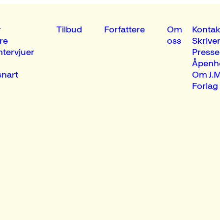
r
Tilbud
Forfattere
Om
Kontak
re
oss
Skrive
ntervjuer
Presse
Åpenh
nart
Om J.M
Forlag