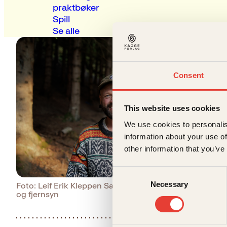
praktbøker
Spill
Se alle
Consent
This website uses cookies
We use cookies to personalis
information about your use of
other information that you’ve
Consent
Necessary
Selection
Foto: Leif Erik Kleppen Salto film
Last ned pressebilder
og fjernsyn