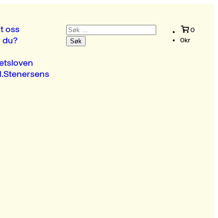
Søk
t oss
0
etter:
r du?
0
kr
etsloven
.Stenersens