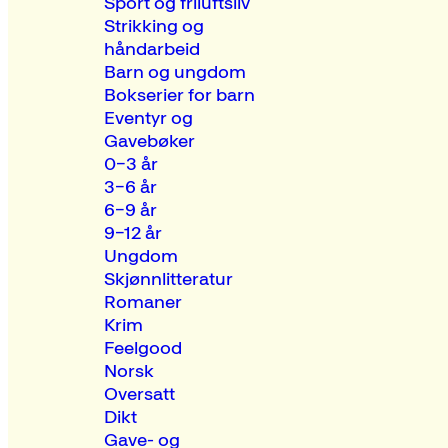
Sport og friluftsliv
Strikking og
håndarbeid
Barn og ungdom
Bokserier for barn
Eventyr og
Gavebøker
0–3 år
3–6 år
6–9 år
9–12 år
Ungdom
Skjønnlitteratur
Romaner
Krim
Feelgood
Norsk
Oversatt
Dikt
Gave- og