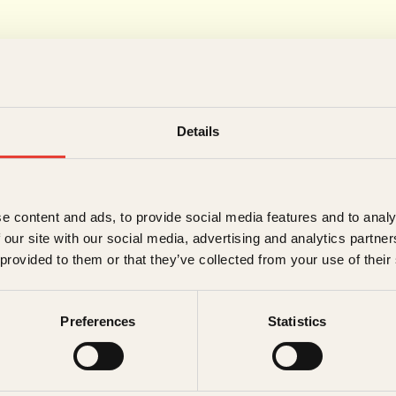
Forfatter
Details
Ben Ward
e content and ads, to provide social media features and to analy
 our site with our social media, advertising and analytics partn
 provided to them or that they’ve collected from your use of their
Ben Ward vokste opp i storbyen London, o
trekkes mot fjellet og en livsstil der tradis
dypere forbindelse med naturen.
Preferences
Statistics