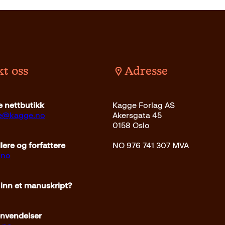
t oss
Adresse
 nettbutikk
Kagge Forlag AS
ce@kagge.no
Akersgata 45
0158 Oslo
ere og forfattere
NO 976 741 307 MVA
.no
 inn et manuskript?
envendelser