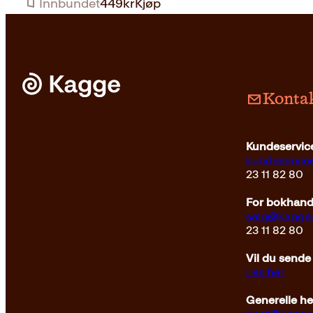
Innbundet
449
kr
Kjøp
Kontak
Kundeservice
kundeservi
23 11 82 80
For bokhandl
salg@kagge
23 11 82 80
Vil du sende
Les her
Generelle h