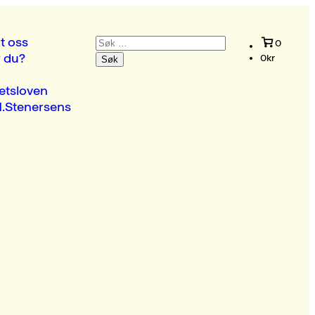
Søk
t oss
0
etter:
r du?
0
kr
etsloven
.Stenersens