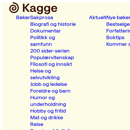
Bøker
Sakprosa
Aktuelt
Nye bøke
Biografi og historie
Bestselge
Dokumentar
Forfatteri
Politikk og
Boktips
samfunn
Kommer s
200 sider-serien
Populærvitenskap
Filosofi og innsikt
Helse og
selvutvikling
Jobb og ledelse
Foreldre og barn
Humor og
underholdning
Hobby og fritid
Mat og drikke
Reise