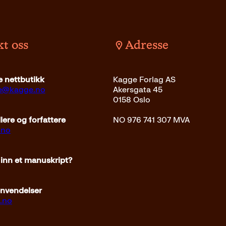
t oss
Adresse
 nettbutikk
Kagge Forlag AS
ce@kagge.no
Akersgata 45
0158 Oslo
ere og forfattere
NO 976 741 307 MVA
.no
 inn et manuskript?
envendelser
.no