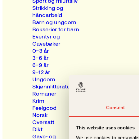
Sport og friluftsliv
Strikking og
håndarbeid
Barn og ungdom
Bokserier for barn
Eventyr og
Gavebøker
0–3 år
3–6 år
6–9 år
9–12 år
Ungdom
Skjønnlitteratur
Romaner
Krim
Feelgood
Consent
Norsk
Oversatt
This website uses cookies
Dikt
Gave- og
We use cookies to personalis