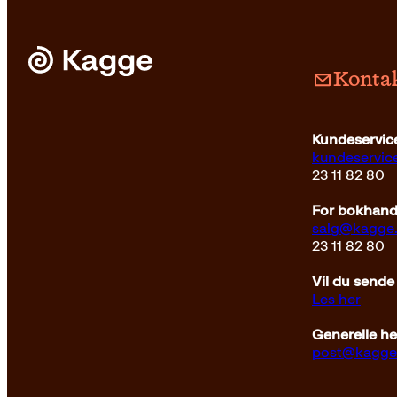
Kontak
Kundeservice
kundeservi
23 11 82 80
For bokhandl
salg@kagge
23 11 82 80
Vil du sende
Les her
Generelle h
post@kagge