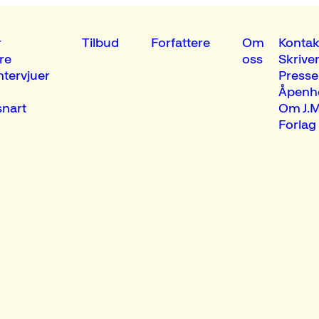
r
Tilbud
Forfattere
Om
Kontak
re
oss
Skrive
ntervjuer
Presse
Åpenh
nart
Om J.M
Forlag