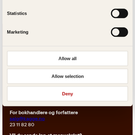
Kjøkkenhage
innendørs
Statistics
Innbundet
449
kr
Les mer
Marketing
Allow all
Kontakt oss
Allow selection
Kundeservice nettbutikk
Deny
kundeservice@kagge.no
23 11 82 80
For bokhandlere og forfattere
salg@kagge.no
23 11 82 80