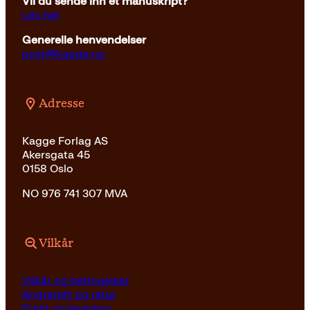
Vil du sende inn et manuskript?
Les her
Generelle henvendelser
post@kagge.no
Adresse
Kagge Forlag AS
Akersgata 45
0158 Oslo
NO 976 741 307 MVA
Vilkår
Vilkår og betingelser
Angrerett og retur
Frakt og levering