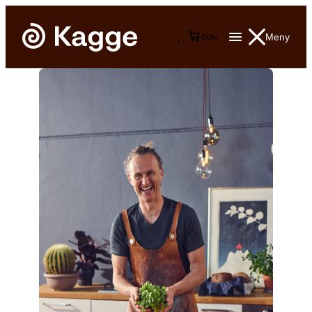
Meny
0
0
kr