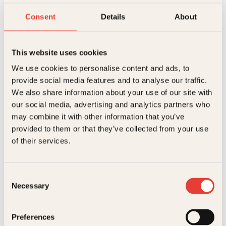
Christopher Rodriguez er utdannet sivilagronom og
driver Norges første underjordiske plantefabrikk,
Consent
Details
About
Tåsen Microgreens. Der lager han spiselige planter
som leveres til restauranter i Oslo. Forfatteren holder
kurs i innendørs dyrking av mat og har foredrag om
fremtiden for urbant landbruk.
This website uses cookies
We use cookies to personalise content and ads, to
provide social media features and to analyse our traffic.
Bøker av Christopher Rodriguez
We also share information about your use of our site with
our social media, advertising and analytics partners who
may combine it with other information that you’ve
provided to them or that they’ve collected from your use
of their services.
Consent
Necessary
Selection
Christopher Rodriguez
Preferences