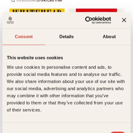
Innbundet
379
kr
Les mer
Consent
Details
About
This website uses cookies
Pocket
229
kr
Kjøp
We use cookies to personalise content and ads, to
Colson Whitehead
Colson Whitehead
provide social media features and to analyse our traffic.
Harlem shuffle
Nickel-guttene
We also share information about your use of our site with
Innbundet
our social media, advertising and analytics partners who
Opprinnelig
Nåværende
429
kr
375
kr
Kjøp
may combine it with other information that you’ve
pris
pris
provided to them or that they’ve collected from your use
var:
er:
of their services.
429kr.
375kr.
Consent