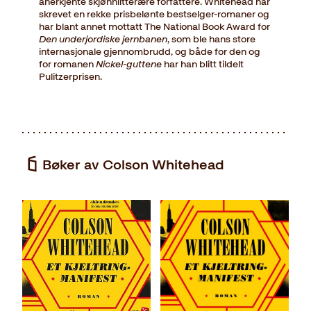
anerkjente skjønnlitterære forfattere. Whitehead har
skrevet en rekke prisbelønte bestselger-romaner og
har blant annet mottatt The National Book Award for
Den underjordiske jernbanen
, som ble hans store
internasjonale gjennombrudd, og både for den og
for romanen
Nickel-guttene
har han blitt tildelt
Pulitzerprisen.
Bøker av Colson Whitehead