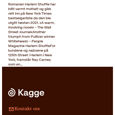
Romanen Harlem Shuffle har
blitt varmt mottatt og gikk
rett inn på New York Times
bestselgerliste da den ble
utgitt høsten 2021. «A warm,
involving novel» – The Wall
Street Journal«Another
triumph from Pulitzer winner
Whitehead» – People
Magazine Harlem ShuffleFor
kundene og naboene på
125th Street i Harlem i New
York, framstår Ray Carney
som en…
Kontakt oss