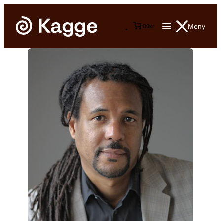
Meny
0
0
kr