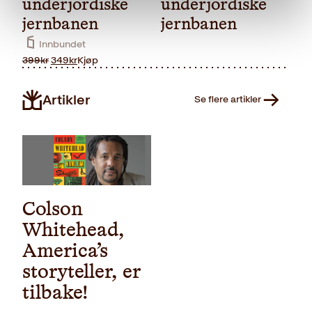
underjordiske
underjordiske
jernbanen
jernbanen
Innbundet
Opprinnelig
Nåværende
399
kr
349
kr
Kjøp
pris
pris
var:
er:
Artikler
399kr.
349kr.
Se flere artikler
Colson
Pocket
229
kr
Kjøp
Whitehead,
America’s
storyteller, er
tilbake!