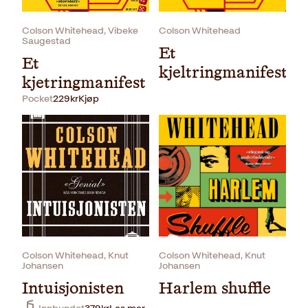
Colson Whitehead, Vibeke
Colson Whitehead
Saugestad
Et
Et
kjeltringmanifest
kjetringmanifest
Pocket
229
kr
Kjøp
Innbundet
449
kr
Kjøp
Colson Whitehead, Knut
Colson Whitehead, Knut
Johansen
Johansen
Intuisjonisten
Harlem shuffle