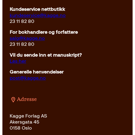
Kundeservice nettbutikk
kundeservice@kagge.no
23 11 82 80
For bokhandlere og forfattere
salg@kagge.no
23 11 82 80
Vil du sende inn et manuskript?
Les her
Generelle henvendelser
post@kagge.no
Adresse
Kagge Forlag AS
Akersgata 45
0158 Oslo