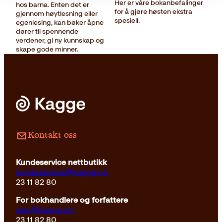
Her er våre bokanbefalinger
hos barna. Enten det er
for å gjøre høsten ekstra
gjennom høytlesning eller
spesiell.
egenlesing, kan bøker åpne
dører til spennende
verdener, gi ny kunnskap og
skape gode minner.
Kontakt oss
Kundeservice nettbutikk
kundeservice@kagge.no
23 11 82 80
For bokhandlere og forfattere
salg@kagge.no
23 11 82 80