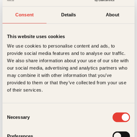
Artikler
Se flere artikler
Consent
Details
About
This website uses cookies
We use cookies to personalise content and ads, to
provide social media features and to analyse our traffic.
We also share information about your use of our site with
Påskekrim for
our social media, advertising and analytics partners who
may combine it with other information that you’ve
store og små
provided to them or that they’ve collected from your use
Påskeferie
of their services.
Herlige boktips for deg som
med barna?
elsker påskekrim! Enten du
vil ha nervepirrende
Gjør bilturen
spenning for voksne eller
Consent
engasjerende mysterier for
kortere med
Necessary
barn, har vi samlet noen
Selection
gode lydbøker
anbefalinger som garantert
vil gjøre påsken ekstra
spennende.
Preferences