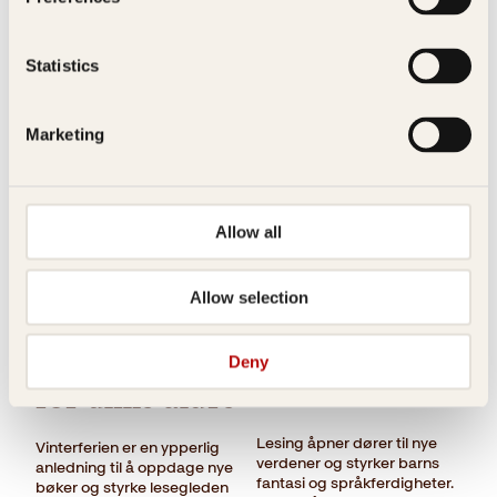
Tips til påsken: Lydbøker og
barnebøker som gjør reisen
kortere og ferien mer
underholdende.
Statistics
Marketing
Allow all
Bøker barna
Leseglede i
elsker: Fra
vinterferien:
Allow selection
mysterier til
Anbefalte
magi og
barnebøker
Deny
historie 🍂📚
for ulike aldre
Lesing åpner dører til nye
Vinterferien er en ypperlig
verdener og styrker barns
anledning til å oppdage nye
fantasi og språkferdigheter.
bøker og styrke lesegleden