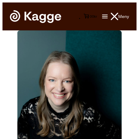
Meny
0
0
kr