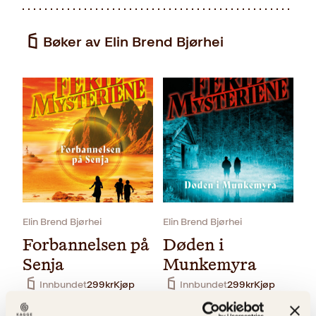
Bøker av Elin Brend Bjørhei
Elin Brend Bjørhei
Elin Brend Bjørhei
Forbannelsen på
Døden i
Senja
Munkemyra
Innbundet
299
kr
Kjøp
Innbundet
299
kr
Kjøp