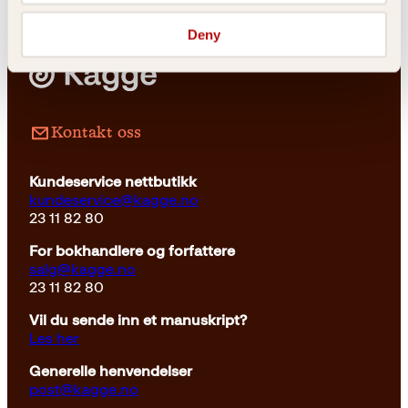
var:
er:
399kr.
305kr.
Deny
Kontakt oss
Innbundet
Kundeservice nettbutikk
Opprinnelig
Nåværende
399
kr
305
kr
Kjøp
kundeservice@kagge.no
pris
pris
23 11 82 80
var:
er:
399kr.
305kr.
For bokhandlere og forfattere
salg@kagge.no
23 11 82 80
Vil du sende inn et manuskript?
Les her
Generelle henvendelser
post@kagge.no