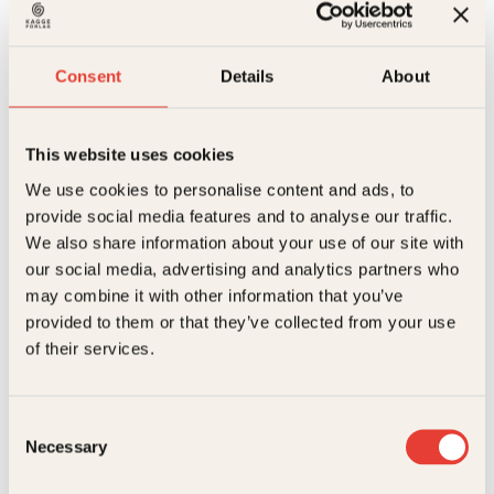
Consent
Details
About
This website uses cookies
We use cookies to personalise content and ads, to
provide social media features and to analyse our traffic.
Gitte Nesset Midelfart,
Gitte Nesset Midelfart,
Thomas Nesset Midelfart
Thomas Nesset Midelfart
We also share information about your use of our site with
Gode team
Kjære leder
our social media, advertising and analytics partners who
may combine it with other information that you’ve
Innbundet
479
kr
Les mer
provided to them or that they’ve collected from your use
of their services.
Consent
Necessary
Selection