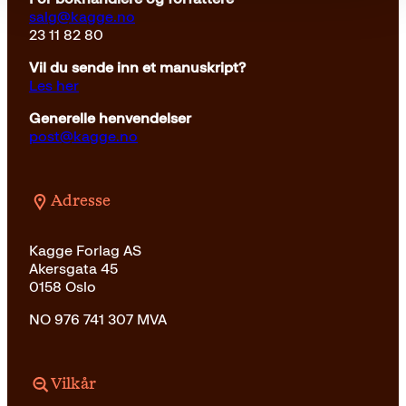
salg@kagge.no
23 11 82 80
Vil du sende inn et manuskript?
Les her
Generelle henvendelser
post@kagge.no
Adresse
Kagge Forlag AS
Akersgata 45
0158 Oslo
NO 976 741 307 MVA
Vilkår