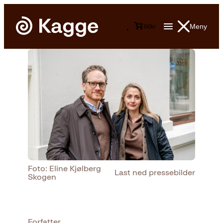
Meny
0
0
kr
Foto: Eline Kjølberg
Last ned pressebilder
Skogen
Forfatter