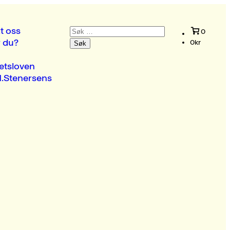
Søk
t oss
0
etter:
r du?
0
kr
etsloven
.Stenersens