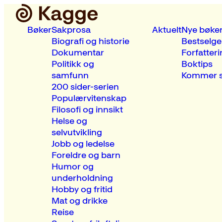
Bøker
Sakprosa
Aktuelt
Nye bøke
Biografi og historie
Bestselge
Dokumentar
Forfatteri
Politikk og
Boktips
samfunn
Kommer s
200 sider-serien
Populærvitenskap
Filosofi og innsikt
Helse og
selvutvikling
Jobb og ledelse
Foreldre og barn
Humor og
underholdning
Hobby og fritid
Mat og drikke
Reise