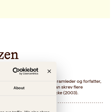
zen
kjær musiker, komiker, programleder og forfatter,
av Knutsen og Ludvigsen. Han skrev flere
About
man for voksne, kalt
Filledukke
(2003).