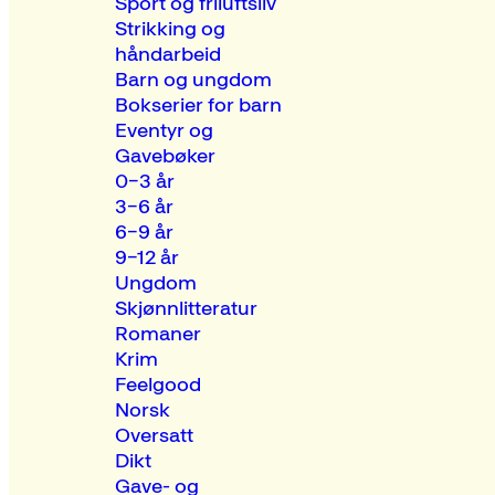
Sport og friluftsliv
Strikking og
håndarbeid
Barn og ungdom
Bokserier for barn
Eventyr og
Gavebøker
0–3 år
3–6 år
6–9 år
9–12 år
Ungdom
Skjønnlitteratur
Romaner
Krim
Feelgood
Norsk
Oversatt
Dikt
Gave- og