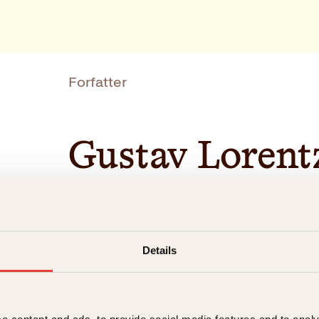
Forfatter
Gustav Lorent
Gustav Lorentzen (1947–2010) var en folke
kjent for de fleste som den ene halvdelen 
Details
skjønnlitterære bøker for barn, samt én ro