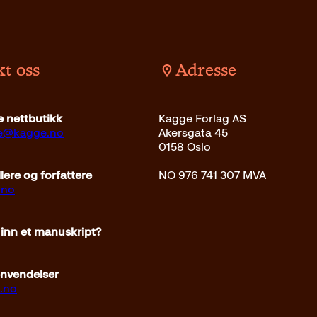
t oss
Adresse
 nettbutikk
Kagge Forlag AS
ce@kagge.no
Akersgata 45
0158 Oslo
ere og forfattere
NO 976 741 307 MVA
.no
 inn et manuskript?
envendelser
.no