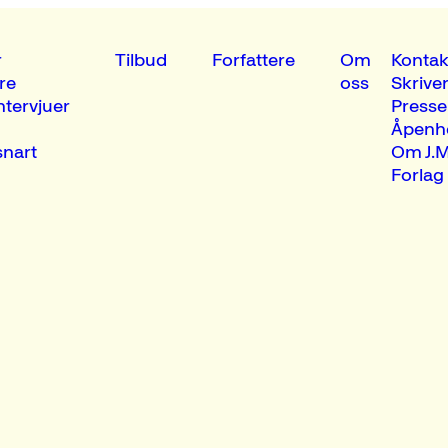
r
Tilbud
Forfattere
Om
Kontak
re
oss
Skrive
ntervjuer
Presse
Åpenh
nart
Om J.M
Forlag