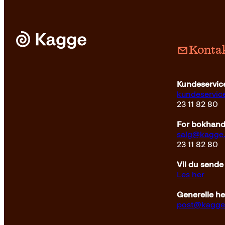
var:
er:
249kr.
218kr.
Kontak
Kundeservice
kundeservi
23 11 82 80
For bokhandl
salg@kagge
23 11 82 80
Vil du sende
Les her
Generelle h
post@kagge