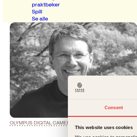
praktbøker
Spill
Se alle
Consent
OLYMPUS DIGITAL CAMERA
Last ned pressebilder
This website uses cookies