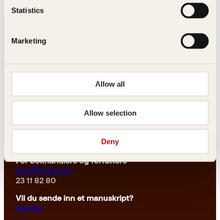
Innbundet
349
kr
Kjøp
Statistics
Marketing
Allow all
Kontakt oss
Allow selection
Kundeservice nettbutikk
kundeservice@kagge.no
Deny
23 11 82 80
For bokhandlere og forfattere
salg@kagge.no
23 11 82 80
Vil du sende inn et manuskript?
Les her