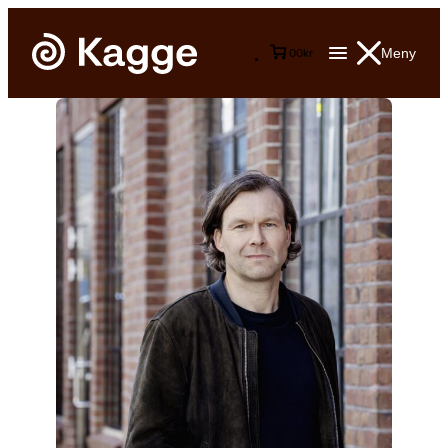
Meny
0
0
kr