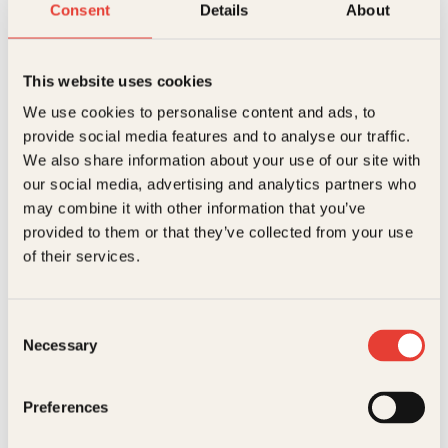
Consent
Details
About
vært ivrig fluefisker og tok jegerprøven i 2023. Opdal
er oppvokst i Odda, og har familie med jaktterreng
og -tradisjoner i Trøndelag.
This website uses cookies
We use cookies to personalise content and ads, to
Bøker av Håkon Opdal
provide social media features and to analyse our traffic.
We also share information about your use of our site with
our social media, advertising and analytics partners who
may combine it with other information that you’ve
provided to them or that they’ve collected from your use
of their services.
Consent
Necessary
Selection
Håkon Opdal
Havet på
Preferences
solsiden