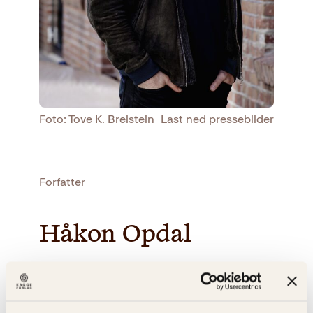
Foto: Tove K. Breistein
Last ned pressebilder
Forfatter
Håkon Opdal
Håkon Opdal (f 1982) er tidligere fotballkeeper med
flere landskamper. Han er nå forfatter på fulltid, og
ga i 2022 ut boka
Den ellevte mann
. I flere år har han