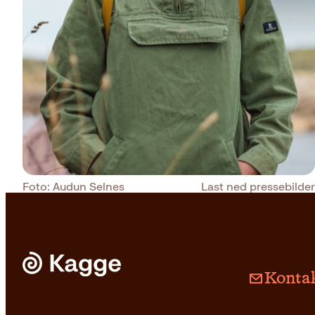
Foto: Audun Selnes
Last ned pressebilder
Kontak