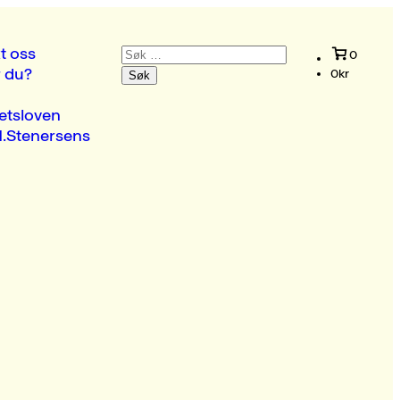
Søk
t oss
0
etter:
r du?
0
kr
etsloven
.Stenersens