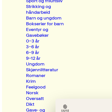
Sport og friluftsliv
Strikking og
håndarbeid
Barn og ungdom
Bokserier for barn
Eventyr og
Gavebøker
0–3 år
3–6 år
6–9 år
9–12 år
Ungdom
Skjønnlitteratur
Romaner
Krim
Feelgood
Norsk
Oversatt
Dikt
Gave- og