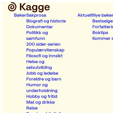
Bøker
Sakprosa
Aktuelt
Nye bøke
Biografi og historie
Bestselge
Dokumentar
Forfatteri
Politikk og
Boktips
samfunn
Kommer s
200 sider-serien
Populærvitenskap
Filosofi og innsikt
Helse og
selvutvikling
Jobb og ledelse
Foreldre og barn
Humor og
underholdning
Hobby og fritid
Mat og drikke
Reise