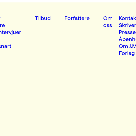
r
Tilbud
Forfattere
Om
Kontak
re
oss
Skrive
ntervjuer
Presse
Åpenh
nart
Om J.M
Forlag